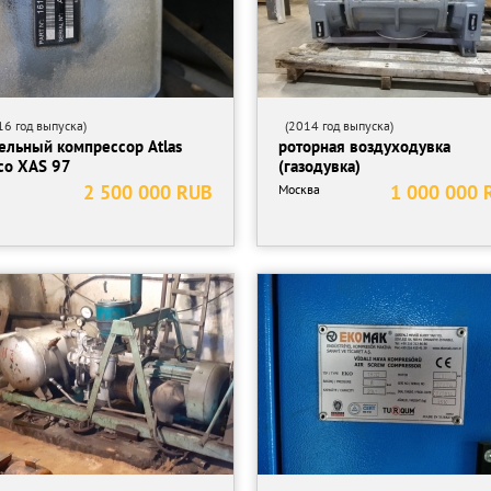
6 год выпуска)
(2014 год выпуска)
ельный компрессор Atlas
роторная воздуходувка
co XAS 97
(газодувка)
2 500 000 RUB
1 000 000 
Москва