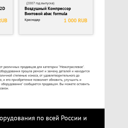
(2007 год выпуска)
32D
Воздушный Компрессор
Винтовой abac formula
RUB
1 000 RUB
Краснодар
от различных продавцов для категории "Межотраслевое".
 оборудования прошла ремонт и замену деталей и находится
азличной степенью износа, от удовлетворительного до
, и его приобретение позволяет обновить, улучшить и
е оборудование" сообщается продавцом. Вы можете оставить
связи.
рудования по всей России
и