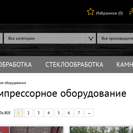
Избранное (0)
Все категории
Все производит
ОБРАБОТКА
СТЕКЛООБРАБОТКА
КАМН
ое оборудование
мпрессорное оборудование
ть все
1
2
3
4
5
6
7
→