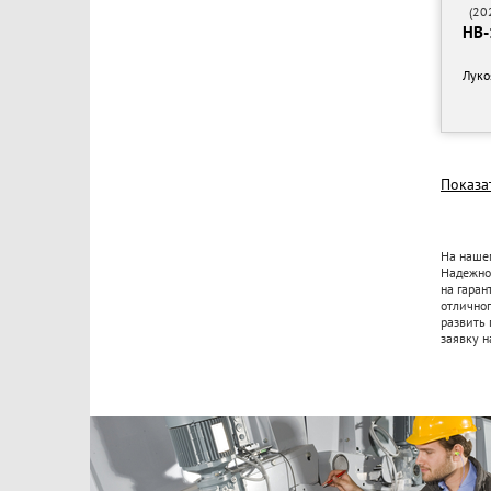
(202
НВ-
Луко
Показа
На нашем
Надежнос
на гаран
отличног
развить 
заявку н