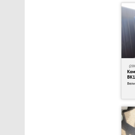
(200
Ком
ВК
Вели