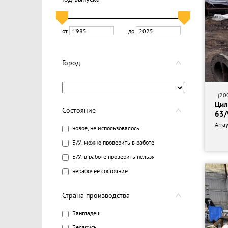
от
до
Город
(200
Цил
Состояние
63/
Arra
новое, не использовалось
Б/У, можно проверить в работе
Б/У, в работе проверить нельзя
нерабочее состояние
Страна производства
Бангладеш
Беларусь