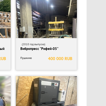
(2010 год выпуска)
ный
Вибропресс "Рифей-05"
RUB
400 000 RUB
Пушкино