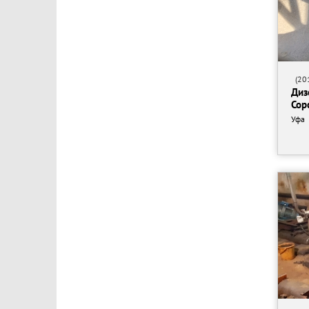
(201
Диз
Cop
Уфа