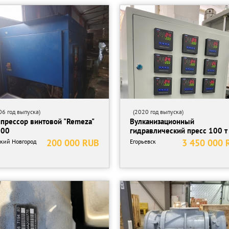
6 год выпуска)
(2020 год выпуска)
прессор винтовой "Remeza"
Вулканизационный
100
гидравлический пресс 100 т
200 000 RUB
3 450 000 
кий Новгород
Егорьевск