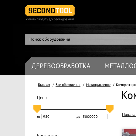
ДЕРЕВООБРАБОТКА
МЕТАЛЛО
Главная
Все объявления
Межотраслевое
Компрессорн
Ко
Цена
Показа
от
до
Год выпуска