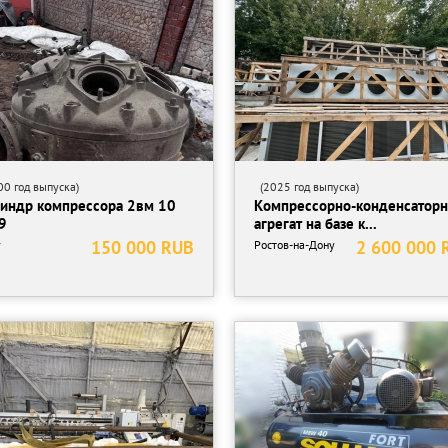
0 год выпуска)
(2025 год выпуска)
индр компрессора 2вм 10
Компрессорно-конденсатор
9
агрегат на базе к...
150 000 RUB
2 600 000 
y
Ростов-на-Дону