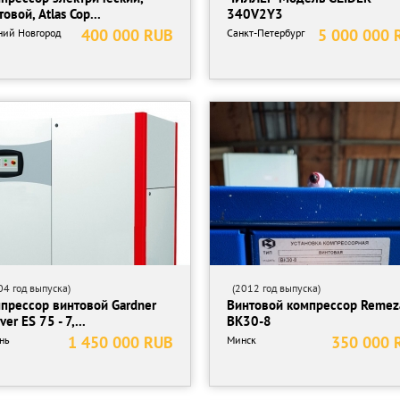
овой, Atlas Cop...
340V2Y3
400 000 RUB
5 000 000 
ий Новгород
Санкт-Петербург
4 год выпуска)
(2012 год выпуска)
прессор винтовой Gardner
Винтовой компрессор Remez
er ES 75 - 7,...
ВК30-8
1 450 000 RUB
350 000 
нь
Минск