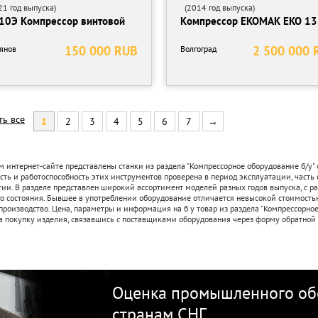
1 год выпуска)
(2014 год выпуска)
10Э Компрессор винтовой
Компрессор EKOMAK EKO 1
150 000 RUB
2 500 000 
янов
Волгоград
ть все
1
2
3
4
5
6
7
→
 интернет-сайте представлены станки из раздела "Компрессорное оборудование б/у" 
ть и работоспособность этих инструментов проверена в период эксплуатации, часть
тии. В разделе представлен широкий ассортимент моделей разных годов выпуска, с р
о состояния. Бывшее в употреблении оборудование отличается невысокой стоимостью
производство. Цена, параметры и информация на б у товар из раздела "Компрессорно
а покупку изделия, связавшись с поставщиками оборудования через форму обратной 
Оценка промышленного обо
странам СНГ