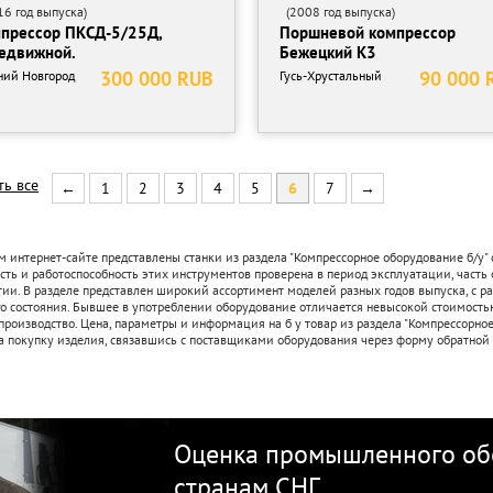
6 год выпуска)
(2008 год выпуска)
прессор ПКСД-5/25Д,
Поршневой компрессор
едвижной.
Бежецкий К3
300 000 RUB
90 000 
ий Новгород
Гусь-Хрустальный
ть все
←
1
2
3
4
5
6
7
→
 интернет-сайте представлены станки из раздела "Компрессорное оборудование б/у" 
ть и работоспособность этих инструментов проверена в период эксплуатации, часть
тии. В разделе представлен широкий ассортимент моделей разных годов выпуска, с р
о состояния. Бывшее в употреблении оборудование отличается невысокой стоимостью
производство. Цена, параметры и информация на б у товар из раздела "Компрессорно
а покупку изделия, связавшись с поставщиками оборудования через форму обратной 
Оценка промышленного обо
странам СНГ