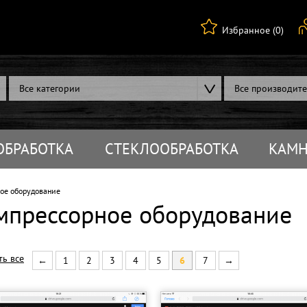
Избранное (0)
Все категории
Все производит
ОБРАБОТКА
СТЕКЛООБРАБОТКА
КАМН
ое оборудование
мпрессорное оборудование
ть все
←
1
2
3
4
5
6
7
→