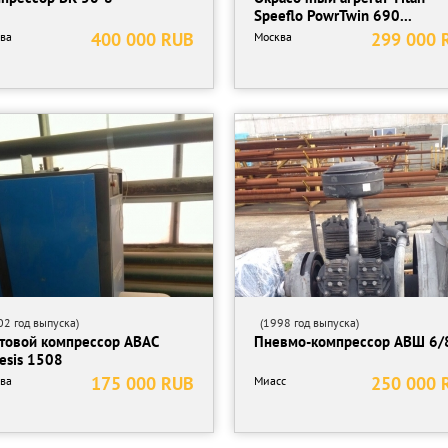
Speeflo PowrTwin 690...
400 000 RUB
299 000 
ва
Москва
2 год выпуска)
(1998 год выпуска)
товой компрессор ABAC
Пневмо-компрессор АВШ 6/
esis 1508
175 000 RUB
250 000 
ва
Миасс