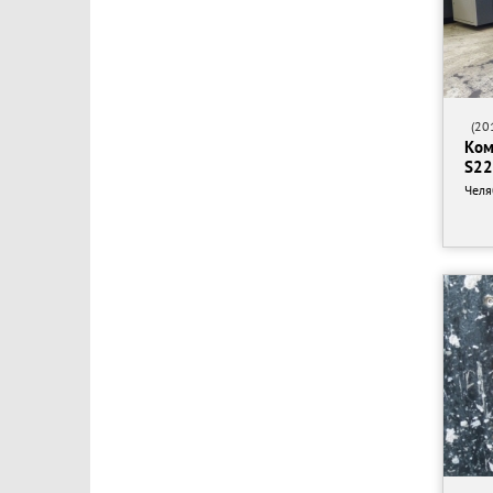
(201
Ком
S22
Челя