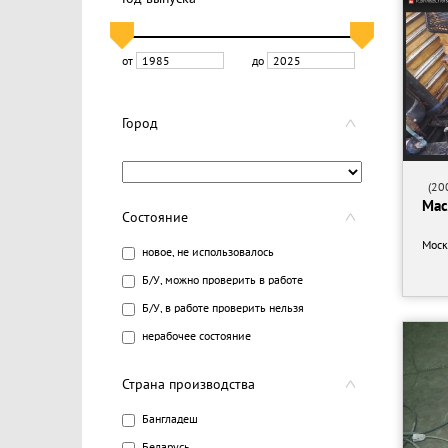
от
до
Город
(200
Мас
Состояние
Моск
новое, не использовалось
Б/У, можно проверить в работе
Б/У, в работе проверить нельзя
нерабочее состояние
Страна производства
Бангладеш
Беларусь