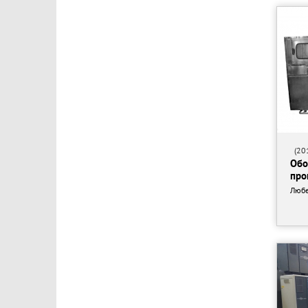
(201
Обо
про
Люб