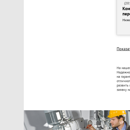
(201
Ком
пер
Нижн
Показа
На нашем
Надежнос
на гаран
отличног
развить 
заявку н