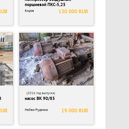
поршневой ПКС-5,25
RUB
130 000 RUB
Киров
(2016 год выпуска)
8
насос ВК 90/85
RUB
19 000 RUB
Нейво-Рудянка