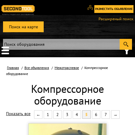
РАЗМЕСТИТЬ ОБЬЯВЛЕНИЕ
Вход
Расширеный поиск
/
Поиск на карте
Регистрация
Главная
Все объявления
Межотраслевое
Компрессорное
оборудование
Компрессорное
оборудование
Показать все
←
1
2
3
4
5
6
7
→