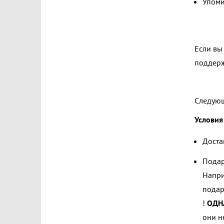
Упоми
Если вы
поддерж
Следую
Условия
Достав
Подар
Напри
пода
!
ОДН
они н