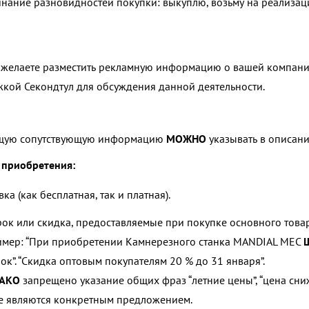
нание разновидностей покупки: выкуплю, возьму на реализаци
 желаете разместить рекламную информацию о вашей компании 
кой Секондтул для обсуждения данной деятельности.
щую сопутствующую информацию
МОЖНО
указывать в описан
 приобретения:
ка (как бесплатная, так и платная).
ок или скидка, предоставляемые при покупке основного това
мер: “
При приобретении Камнерезного станка MANDIAL MEC
рок
”. “
Скидка оптовым покупателям 20 % до 31 января
”.
АКО
запрещено указание общих фраз “летние цены”, “цена сниж
е являются конкретным предложением.