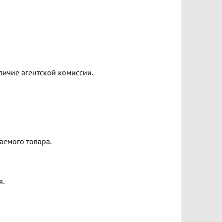
личие агентской комиссии.
аемого товара.
я.