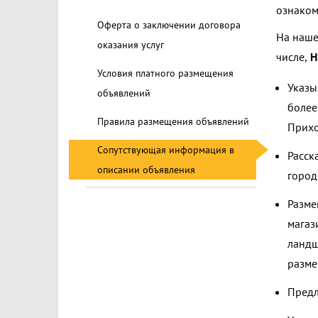
ознаком
Оферта о заключении договора
На наше
оказания услуг
числе,
Н
Условия платного размещения
Указы
объявлений
более
Правила размещения объявлений
Прихо
Сопутствующая информация в
Расск
описании объявления
город
Разме
магаз
ландш
разме
Предл