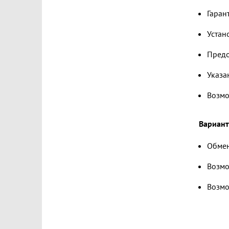
Гаран
Устан
Предо
Указа
Возмо
Вариант
Обмен
Возмо
Возмо