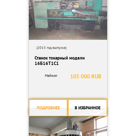
Квадратное сечение державки мм 25х25
Частота вращения фрез.шпинделя об/мин - 50 - 4 000
Мощность привода осевого инструмента кВт - α3 3,7/5,5
Задняя бабка
Управление задней бабкой - Автоматическое
Диаметр пиноли мм Ø85
Перемещение пиноли мм 120
Конус отверстия пиноли - MT-5
(2015 год выпуска)
Точность по ISO230-2 (97)
Станок токарный модели
Позиционирование мм ±0.005
16Б16Т1С1
Повторяемость мм ±0.004
Общие параметры
105 000 RUB
Майкоп
Габариты станка мм 3760х2110х1900
Упаковочные размеры
(с конвейером) мм 4720х2290х2210
Масса (с конвейером) кг 7000
Общая потребляемая мощность кВА 26
ПОДРОБНЕЕ
В ИЗБРАННОЕ