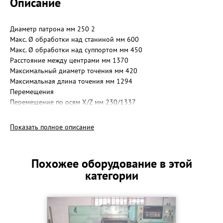
Описание
Диаметр патрона мм 250 2
Макс. Ø обработки над станиной мм 600
Макс. Ø обработки над суппортом мм 450
Расстояние между центрами мм 1370
Максимальный диаметр точения мм 420
Максимальная длина точения мм 1294
Перемещения
Перемещение по осям X/Z мм 230/1337
Быстрые подачи X/Z м/мин 30 / 30
Мощность приводов по осям X/Z кВт α12 3,0
Показать полное описание
Шпиндель
Частота вращения шпинделя об/мин 50 – 3500
Мощность привода шпинделя кВт α30ip 15,0/18,5
Похожее оборудование в этой
Торец шпинделя - А2-8
категории
Диаметр отверстия шпинделя мм Ø86
Максимальный диаметр прутка мм Ø75
Внутренний диаметр подшипника мм Ø120
Револьверная голова
Количество инструмента шт. 10 12