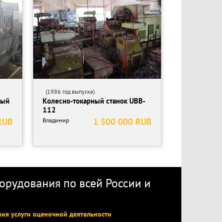
(1986 год выпуска)
ный
Колесно-токарный станок UBB-
112
RUB
1 500 000 RUB
Владимир
рудования по всей России
и
ния услуги оценочной деятельности