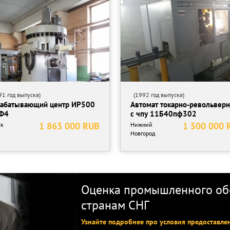
8,10,12,16,20,25,32) x Ø40;
жки;
1 год выпуска)
(1992 год выпуска)
абатывающий центр ИР500
Автомат токарно-револьвер
Ф4
с чпу 11Б40пф302
1 863 000 RUB
1 500 000 
ск
Нижний
Новгород
Оценка промышленного обо
странам СНГ
Узнайте подробнее про условия предоставле