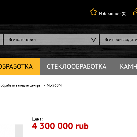
Избранное (0)
Все категории
Все производит
ОБРАБОТКА
СТЕКЛООБРАБОТКА
КАМН
 обрабатывающие центры
ML-560M
Цена:
4 300 000 rub