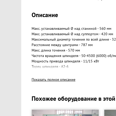
Описание
Макс. устанавливаемый Ø над станиной - 560 мм
Макс. устанавливаемый Ø над суппортом - 420 мм
Максимальный диаметр точения по всей длине - 3
Расстояние между центрами - 787 мм
Макс. длина точения - 570 мм
Частота вращения шпинделя - 50-4500 (6000) об/м
Мощность привода шпинделя - 11/15 кВт
Торец шпинделя - А2-6
Комплектация:
Показать полное описание
- ЧПУ FANUC 0i-TF + 8.4" цветной дисплей + manual 
- 3-х кулачковый гидравлический патрон (силовой,
- комплект сырых и каленых кулачков;
Похожее оборудование в этой
- педаль для зажима/разжима патрона;
- 10 поз. гидравлическая револьверная голова YT-2
- держатель инструмента для наружной обработки 
- клиновые зажимы инструмента для наружной обр