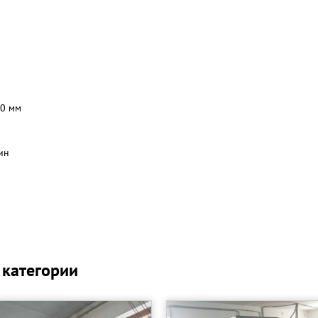
20 мм
ин
guide 0i;
 полый) 200 мм;
 категории
00;
– 2 шт;
аботки – 5 шт;