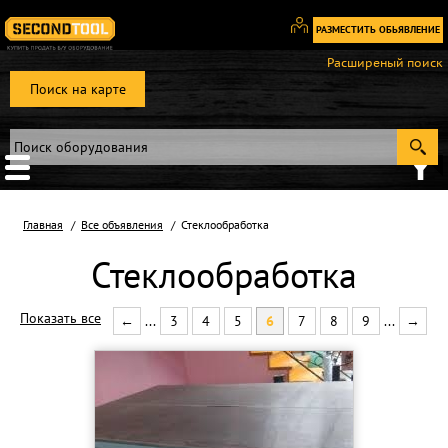
РАЗМЕСТИТЬ ОБЬЯВЛЕНИЕ
Вход
Расширеный поиск
/
Поиск на карте
Регистрация
Главная
Все объявления
Стеклообработка
Стеклообработка
Показать все
←
...
3
4
5
6
7
8
9
...
→