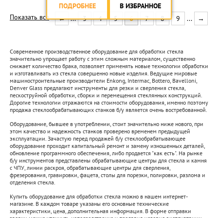
ПОДРОБНЕЕ
В ИЗБРАННОЕ
Показать все
←
...
3
4
5
6
7
8
9
...
→
Современное производственное оборудование для обработки стекла
значительно упрощает работу с этим сложным материалом, существенно
снижает количество брака, позволяет применять новые технологии обработки
и изготавливать из стекла совершенно новые изделия. Ведущие мировые
машиностроительные производители Enkong, Intermac, Bottero, Bavelloni,
Denver Glass предлагают инструменты для резки и сверления стекла,
пескоструйной обработки, сборки и перемещения стеклянных конструкций.
Дорогие технологии отражаются на стоимости оборудования, именно поэтому
продажа стеклообрабатывающих станков б/у является очень востребованной.
Оборудование, бывшее в употреблении, стоит значительно ниже нового, при
этом качество и надежность станков проверено временем предыдущей
эксплуатации. Зачастую перед продажей б/у стеклообрабатывающее
оборудование проходит капитальный ремонт и замену изношенных деталей,
обновление программного обеспечения, либо продается "как есть". На рынке
б/у инструментов представлены обрабатывающие центры для стекла и камня
с ЧПУ, линии раскроя, обрабатывающие центры для сверления,
фрезерования, гравировки, фацета, столы для порезки, полировки, разлома и
отделения стекла.
Купить оборудование для обработки стекла можно в нашем интернет-
магазине. В каждом товаре указаны его основные технические
характеристики, цена, дополнительная информация. В форме отправки