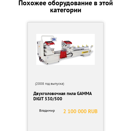
Похожее оборудование в этой
привод пилы - 3
категории
гидронасос - 1,1
насос охлаждающей жидкости - 0,2
Емкость баков, л:
гидравлической жидкости - 40
СОЖ - 30
Габаритные размеры станка, мм.:
длина - 2300
ширина - 1850
высота - 1300
Масса, кг - 1550
СТАНДАРТНАЯ КОМПЛЕКТАЦИЯ
- Автоматическая подача заготовки
- Привод ленточнопильного полотна
(2008 год выпуска)
- Бесступенчатая регулировка скорости ленточнопильного
Двухголовочная пила GAMMA
полотна
DIGIT 530/500
- Механизм подъема-опускания пильной рамы (гидроцилиндр,
регулируется с пульта управления)
2 100 000 RUB
Владимир
- Гидравлические зажимные тиски
- Гидромеханическая система натяжения полотна
- Пульт управления