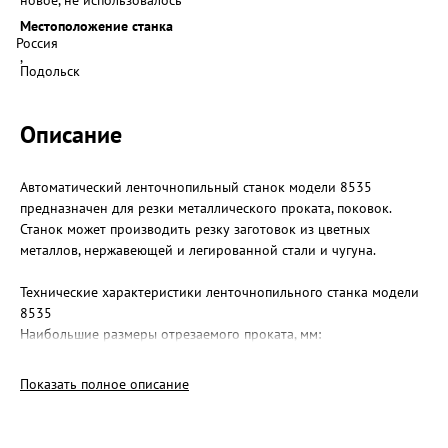
новое, не использовалось
Местоположение станка
Россия
,
Подольск
Описание
Автоматический ленточнопильный станок модели 8535
предназначен для резки металлического проката, поковок.
Станок может производить резку заготовок из цветных
металлов, нержавеющей и легированной стали и чугуна.
Технические характеристики ленточнопильного станка модели
8535
Наибольшие размеры отрезаемого проката, мм:
круг - 350
квадрат - 320
Показать полное описание
прямоугольник - 320х500
Скорость ленточного полотна, м/мин - 25-85
Мощность двигателей, кВт: