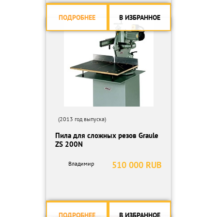
- Твердосплавные направляющие ленточнопильного полотна,
подшипники для выравнивания полотна (входят в состав блока
ПОДРОБНЕЕ
В ИЗБРАННОЕ
направляющих ленточнопильного полотна)
- Щётка для очистки полотна от стружки
- Встроенная система подачи СОЖ
- Ленточнопильное полотно (биметалл)
- Ограничитель длины (для нарезки заготовок до 500 мм)
- Стойка с роликом для подачи заготовки
ДОПОЛНИТЕЛЬНОЕ ОБОРУДОВАНИЕ
- Устройство пакетной резки;
- Рольганги длиной: 1м, 2м или 3м;
- Конвейе
(2013 год выпуска)
Пила для сложных резов Graule
ZS 200N
510 000 RUB
Владимир
ПОДРОБНЕЕ
В ИЗБРАННОЕ