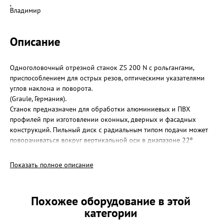
,
Владимир
Описание
Одноголовочный отрезной станок ZS 200 N с рольгангами,
приспособлением для острых резов, оптическими указателями
углов наклона и поворота.
(Graule, Германия).
Станок предназначен для обработки алюминиевых и ПВХ
профилей при изготовлении оконных, дверных и фасадных
конструкций. Пильный диск с радиальным типом подачи может
поворачиваться вокруг вертикальной оси в диапазоне 22º
налево-90°-45° направо и наклоняться в диапазоне 30º
налево-90°-60° направо. Широкая и высокая диаграмма реза
Показать полное описание
позволяет резать профили шириной до 420 мм и высотой до
200 мм
Похожее оборудование в этой
Технические характеристики и стандартная комплектация
категории
• Ручная подача пильного диска