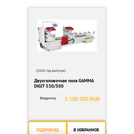
• Мощность электродвигателя: 3,0 либо 5,0 кВт
• Скорость вращения шпинделя 2800 об/мин.
• Пильный диск Ø520 мм.
• Диапазон поворота пильного диска 22°-90°-45°
• Диапазон наклона пильного диска: 30°-90°-60°
• Максимальная длина реза: 420 мм
• Максимальная высота профиля: 200 мм
• Регулируемая высота направляющей пильного диска
• Металлическая листовая станина на трубчатом каркасе
• Вес 310 кг.
(2008 год выпуска)
Двухголовочная пила GAMMA
DIGIT 530/500
2 100 000 RUB
Владимир
ПОДРОБНЕЕ
В ИЗБРАННОЕ