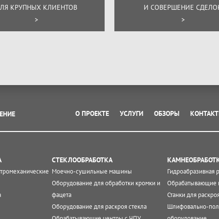
ЛЯ КРУПНЫХ КЛИЕНТОВ
И СОВЕРШЕНИЕ СДЕЛО
>
>
О ПРОЕКТЕ
УСЛУГИ
ОБЗОРЫ
КОНТАК
ЕНИЕ
А
СТЕКЛООБРАБОТКА
КАМНЕОБРАБОТ
ктромеханические
Моечно-сушильные машины
Гидроабразивная 
Оборудование для обработки кромки и
Обрабатывающие 
а
фацета
Станки для раскро
Оборудование для раскроя стекла
Шлифовально-пол
Обрабатывающие центры с ЧПУ
оборудование