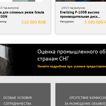
3 год выпуска)
(2013 год выпуска)
а для сложных резов Graule
Everizing P-100B высоко
200N
производительная диск...
510 000 RUB
3 500 000 
димир
Мичуринск
Оценка промышленного обо
странам СНГ
Узнайте подробнее про условия предоставле
ОСОБЫЕ УСЛОВИЯ
ОТСУТСТВИЕ КОМИССИ
СОТРУДНИЧЕСТВА
ЗА РАЗМЕЩЕНИЕ ОБЪЯВЛ