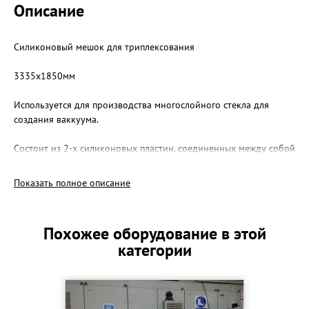
Описание
Силиконовый мешок для триплексования
3335х1850мм
Используется для производства многослойного стекла для
создания ваккуума.
Состоит из 2-х силиконовых пластин, соединенных между собой
специальными Ш-образными замками. В пластины впаяны два
силиконовых шлангов для подключения к вакуумному насосу.
Показать полное описание
Мешки универсальны и подходят к печи любого производителя.
Похожее оборудование в этой
Толщина пластины 3мм.
категории