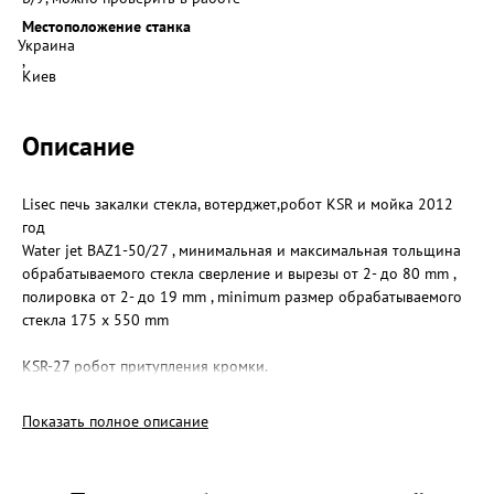
Местоположение станка
Украина
,
Киев
Описание
Lisec печь закалки стекла, вотерджет,робот KSR и мойка 2012
год
Water jet BAZ1-50/27 , минимальная и максимальная тольщина
обрабатываемого стекла сверление и вырезы от 2- до 80 mm ,
полировка от 2- до 19 mm , minimum размер обрабатываемого
стекла 175 x 550 mm
KSR-27 робот притупления кромки.
KSV-27
Показать полное описание
Печь закалки стекла HZL-60/17, 1700 x 500, can temper ESG glass
2.85 - 8 mm, TVG glass 2-8 mm. Minimum размеры стекла 180 x