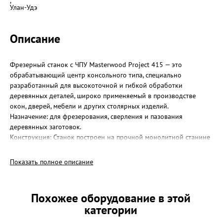
,
Улан-Удэ
Описание
Фрезерный станок с ЧПУ Masterwood Project 415 — это
обрабатывающий центр консольного типа, специально
разработанный для высокоточной и гибкой обработки
деревянных деталей, широко применяемый в производстве
окон, дверей, мебели и других столярных изделий.
Назначение: для фрезерования, сверления и пазования
деревянных заготовок.
Конструкция: Станок построен на прочной монолитной станине
(несущей конструкции) и имеет консольную (подвижный
портал) конструкцию.
Показать полное описание
Рабочий стол: Консольно-балочный (pod and rail table) стол с
регулируемыми балками и вакуумными присосками (Schmalz)
для надежной фиксации заготовок различных форм и
Похожее оборудование в этой
размеров.
категории
Система управления: Masterwork MW 310.
Технические параметры: