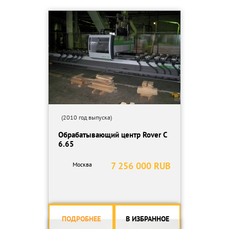
Рабочая зона по оси X 3100мм
Рабочая зона по оси Y 1260мм
Рабочая зона по оси Z 110 мм
Количество осей 3
Главный шпиндель Мощность 8-9 кВт , скорость до 24 000 об/
мин, тип зажима ISO30
Автоматическая смена инструмента
(2010 год выпуска)
Обрабатывающий центр Rover C
6.65
7 256 000 RUB
Москва
ПОДРОБНЕЕ
В ИЗБРАННОЕ