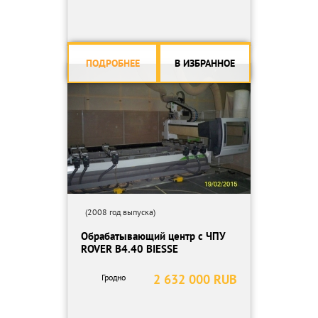
- Вакуумный насос 100 м³/час
*
Доп. вопросы по телефону - 8(495)772-91-22.
*
ПОДРОБНЕЕ
В ИЗБРАННОЕ
Деревообрабатывающее оборудование б/у большой выбор
смотрите на сайте компании - www.stankipro.ru
(2008 год выпуска)
Обрабатывающий центр с ЧПУ
ROVER B4.40 BIESSE
2 632 000 RUB
Гродно