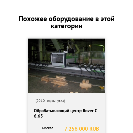
- фрезерование пазов в направлении осей «Х» и «Y»;
- горизонтальное сверление с четырех сторон заготовки;
- вертикальное сверление на поверхности обрабатываемой
Похожее оборудование в этой
панели;
категории
- пиление;
*
Характеристики:
РАБОЧАЯ ЗОНА - max: X= 2800 мм, Y= 1300 мм, Z= 200 мм,
- Скорость перемещения по осям: X, Y = 42,4 (54) м/мин, Z = 11,5
м/мин,
- Мощность шпинделя - 7,5 кВт,
- Количеством оборотов шпинделя 1.500-24.000, плавная
регулировка, количества оборотов, направления вращения
правое, левое.
- Встроенный фиксированный пильный агрегат для
фрезерования пазов, 4000 об/мин, 2,2 кВт, инструмент до 120
мм
(2010 год выпуска)
- Сверлильный агрегат, 18 шпинделей, 4000 об/мин, 2,2 кВт
Обрабатывающий центр Rover C
- Магазин смены инструмента 7-позиционный, смонтирован на
6.65
корпусе. Макс. вес инструмента 4,5 кг или 20 кг при полной
загрузке
7 256 000 RUB
Москва
- Автоматическая центральная смазка