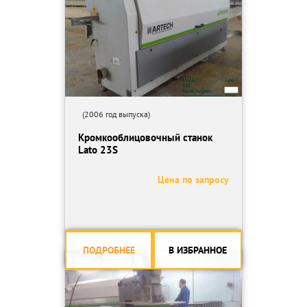
материала обеспечивает частотный преобразователь;
- конструкция станка обладает большим запасом прочности, что
гарантирует длительный срок эксплуатации оборудования в
течение длительного времени в различных внешних условиях;
- резервуар для подготовки клея-расплава к работе расположен
внизу, благодаря чему обеспечивается постоянная циркуляция
клеевого состава, что исключает его перегревание и,
следовательно, продлевает срок его применения;
(2006 год выпуска)
- станок имеет надежный привод от электрического двигателя
Кромкооблицовочный станок
мощностью 2,47 кВт.
Lato 23S
Толщина кромочного материала, мм
Цена по запросу
0,4-3,0
Толщина заготовки, мм
10-50
Ширина панели, мм
≥ 20
ПОДРОБНЕЕ
В ИЗБРАННОЕ
Напряжение питания, В
380
Мощность, кВт
2,47