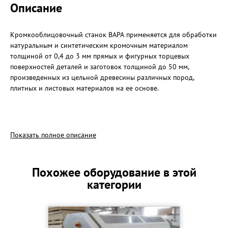
Описание
Кромкооблицовочный станок ВАРА применяется для обработки
натуральным и синтетическим кромочным материалом
толщиной от 0,4 до 3 мм прямых и фигурных торцевых
поверхностей деталей и заготовок толщиной до 50 мм,
произведенных из цельной древесины различных пород,
плитных и листовых материалов на ее основе.
Особенности конструкции кромкооблицовочного станка ВАРА в
базовой комплектации поставки:
Показать полное описание
- в качестве облицовочного материала станок использует
кромку в виде полос и рулонов;
Похожее оборудование в этой
- подача заготовок для облицовки осуществляется в ручном
категории
режиме;
- кромочный материал поступает в рабочую зону станка в
автоматическом режиме из специально оборудованного
магазина, что существенно упрощает работу оператора;
- стабильное и плавное перемещение облицовочного