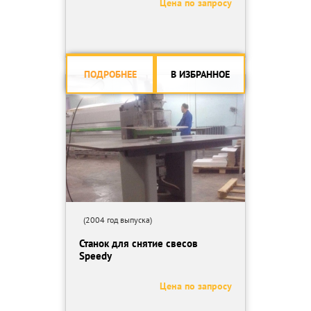
Цена по запросу
Регулировка по высоте рабочих узлов- автоматическая с
помощью верхнего прижимного устройства
Конфигурация модели:
-Клеенаносящий узел
-Торцовочный узел
ПОДРОБНЕЕ
В ИЗБРАННОЕ
-Наклоняемый узел для обрезки и снятия свесов
-Группа закругления кромок
-Цикля для отделки кромок
-Щетки
(2004 год выпуска)
Станок для снятие свесов
Speedy
Цена по запросу