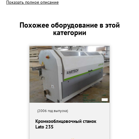
Показать полное описание
Год выпуска- 2008
Серия АН 113590
W.d.2933753166F
Похожее оборудование в этой
Ref.032421
категории
Производитель SCM
Страна бренда Италия
Страна производства Италия
Местонахождение (Регион) Шарья Костромской обл.
Длина- 3700мм
Вес- 1100кг.
Толщина плиты- мин. 8мм, макс. 55мм
Выступ плиты за гусеницу- 22,5мм
Стандартная скорость подачи- 8 м/мин.
Мощность двигателя подачи- 1,8 кВт 60 Гц
Минимальная рабочая ширина- 70мм
Минимальная длина плиты- 140мм
Минимальная ширина кромки в рулонах- 0,4мм
(2006 год выпуска)
Максимальная ширина кромки в рулоне- 3мм
Кромкооблицовочный станок
Максимальная толщина реек- 5мм
Lato 23S
Высота кромки- толщина плиты + 4мм
Централизованная вытяжная установка- 120мм