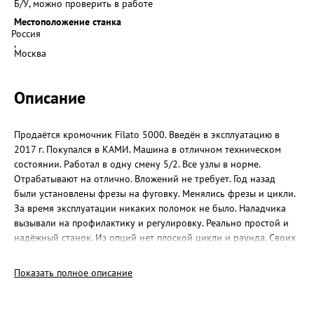
Б/У, можно проверить в работе
Местоположение станка
Россия
,
Москва
Описание
Продаётся кромочник Filato 5000. Введён в эксплуатацию в
2017 г. Покупался в КАМИ. Машина в отличном техническом
состоянии. Работал в одну смену 5/2. Все узлы в норме.
Отрабатывают на отлично. Вложений не требует. Год назад
были установлены фрезы на фуговку. Менялись фрезы и цикли.
За время эксплуатации никаких поломок не было. Наладчика
вызывали на профилактику и регулировку. Реально простой и
надёжный станок. Из опций нет плоской цикли и раунда. Своих
денег стоит однозначно. В своё время сэкономил на раунде, что
теперь и является причиной продажи. Станок находится на
Показать полное описание
действующем производстве в Москве. Возможно посмотреть в
работе и на результат. Уверен, он не разочарует.