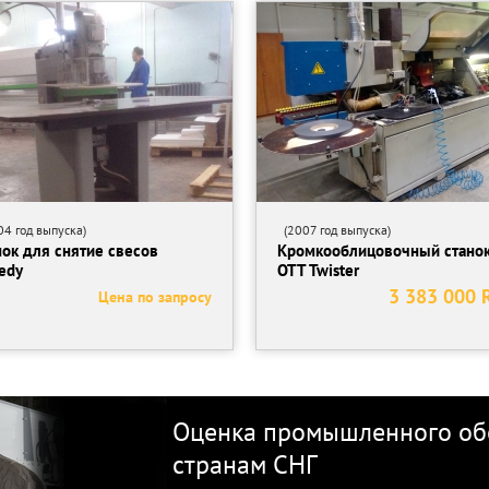
4 год выпуска)
(2007 год выпуска)
нок для снятие свесов
Кромкооблицовочный стано
edy
OTT Twister
3 383 000 
Цена по запросу
Оценка промышленного обо
странам СНГ