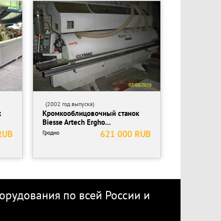
(2002 год выпуска)
к
Кромкооблицовочный станок
Biesse Artech Ergho...
RUB
621 000 RUB
Гродно
рудования по всей России
и