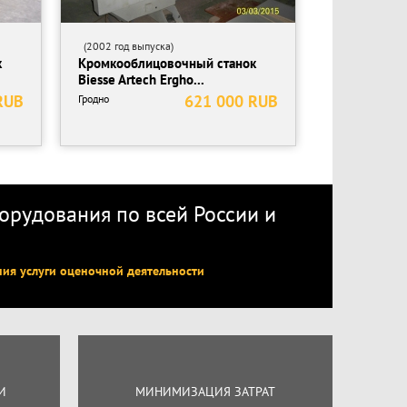
(2002 год выпуска)
к
Кромкооблицовочный станок
Biesse Artech Ergho...
RUB
621 000 RUB
Гродно
рудования по всей России
и
ния услуги оценочной деятельности
И
МИНИМИЗАЦИЯ ЗАТРАТ