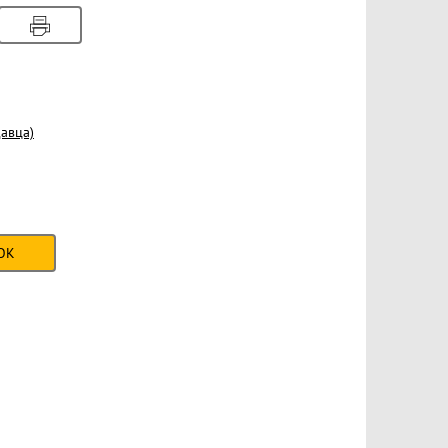
авца)
ОК