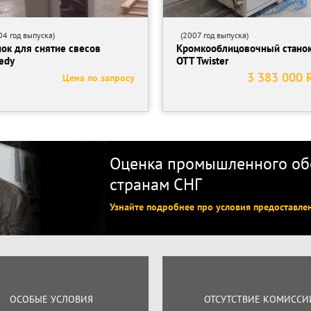
4 год выпуска)
(2007 год выпуска)
нок для снятие свесов
Кромкооблицовочный стано
edy
OTT Twister
3 383 000 
Цена по запросу
Оценка промышленного обо
странам СНГ
Узнайте подробнее про условия предоставле
ОСОБЫЕ УСЛОВИЯ
ОТСУТСТВИЕ КОМИССИ