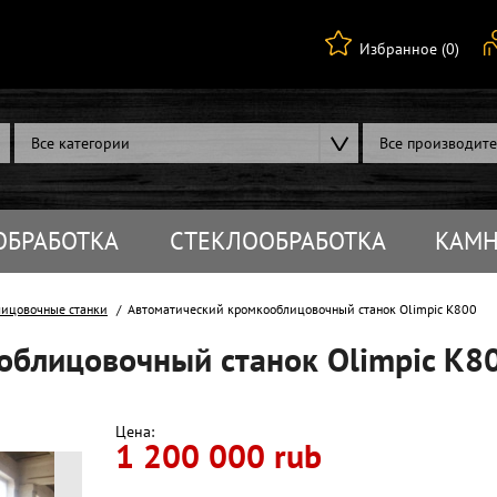
Избранное (0)
Все категории
Все производит
ОБРАБОТКА
СТЕКЛООБРАБОТКА
КАМН
ицовочные станки
Автоматический кромкооблицовочный станок Olimpic K800
облицовочный станок Olimpic K8
Цена:
1 200 000 rub