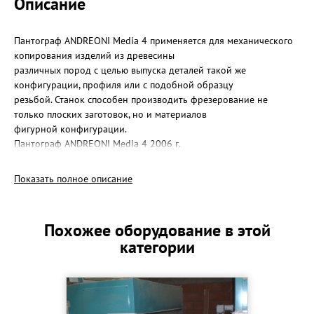
Описание
Пантограф ANDREONI Media 4 применяется для механического
копирования изделий из древесины
различных пород с целью выпуска деталей такой же
конфигурации, профиля или с подобной образцу
резьбой. Станок способен производить фрезерование не
только плоских заготовок, но и материалов
фигурной конфигурации.
Пантограф ANDREONI Media 4 2006 г.
Ширина, мм 2676
Длина, мм 2200
Показать полное описание
Высота, мм 1480
Макс расстояние между шпинделями, мм 350
Напряжение V 380 Hz 50 +/- 10%
Похожее оборудование в этой
Мощность A 13
категории
Уровень шума < db. 80
Количество операторов 1
Обрабатываемый материал Массив дерева любого типа
Вес нетто, кг 980
Макс. выступание шпинделя, мм 65