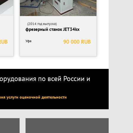
(2014 год выпуска)
фрезерный станок JET34kx
RUB
90 000 RUB
Уфа
рудования по всей России
и
ния услуги оценочной деятельности