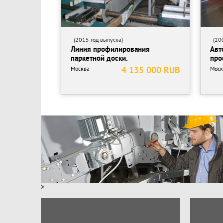
(2015 год выпуска)
(200
Линия профилирования
Авт
паркетной доски.
про
4 135 000 RUB
Москва
Моск
>