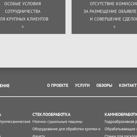
ОСОБЫЕ УСЛОВИЯ
ОТСУТСТВИЕ КОМИССИ
СОТРУДНИЧЕСТВА
ЗА РАЗМЕЩЕНИЕ ОБЪЯВЛ
ЛЯ КРУПНЫХ КЛИЕНТОВ
И СОВЕРШЕНИЕ СДЕЛО
>
>
О ПРОЕКТЕ
УСЛУГИ
ОБЗОРЫ
КОНТАК
ЕНИЕ
А
СТЕКЛООБРАБОТКА
КАМНЕОБРАБОТ
ктромеханические
Моечно-сушильные машины
Гидроабразивная 
Оборудование для обработки кромки и
Обрабатывающие 
а
фацета
Станки для раскро