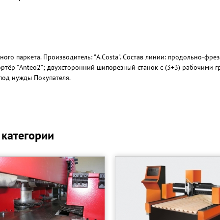
ого паркета. Производитель: "A.Costa". Состав линии: продольно-фре
ортёр "Anteo2"; двухсторонний шипорезный станок с (3+3) рабочими гр
под нужды Покупателя.
 категории