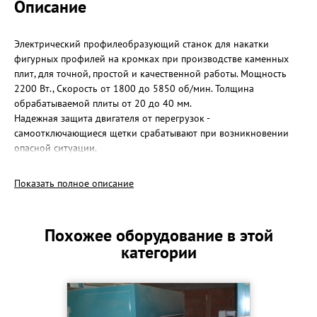
Описание
Электрический профилеобразующий станок для накатки
фигурных профилей на кромках при производстве каменных
плит, для точной, простой и качественной работы. Мощность
2200 Вт., Скорость от 1800 до 5850 об/мин. Толщина
обрабатываемой плиты от 20 до 40 мм.
Надежная защита двигателя от перегрузок -
самоотключающиеся щетки срабатывают при возникновении
опасной ситуации.
Работа с предварительно заданной и зафиксированной
частотой вращения, оптимально соответствующей типу
Показать полное описание
обрабатываемого материала.
В комплектацию модели входит встроенный тест-кабель,
который выполняет защитную функцию, предотвращая
Похожее оборудование в этой
короткое замыкание за 0,15 секунды.
категории