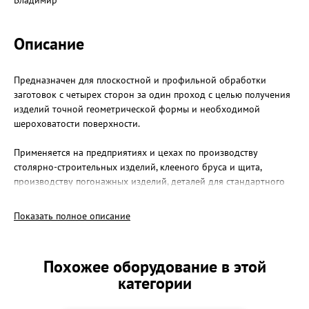
Владимир
Описание
Предназначен для плоскостной и профильной обработки
заготовок с четырех сторон за один проход с целью получения
изделий точной геометрической формы и необходимой
шероховатости поверхности.
Применяется на предприятиях и цехах по производству
столярно-строительных изделий, клееного бруса и щита,
производству погонажных изделий, деталей для стандартного
домостроения и других деревообрабатывающих и мебельных
производствах.
Показать полное описание
Количество шпинделей 6шт.
Размеры обрабатываемых заготовок, мм:
Похожее оборудование в этой
- ширина 20-200,
категории
- толщина 8-120,
- длина наименьшая 250.