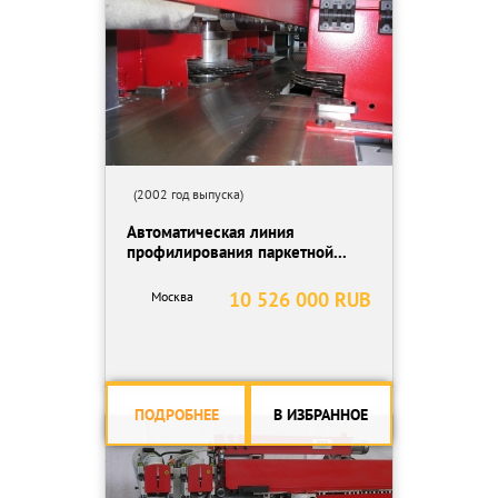
Мощность двигателя подачи, кВт: 4.
Мощность двигателя подъема траверсы, кВт: 1,1.
Общая установленная мощность, кВт: 44,1.
Диаметр патрубков стружкоприемников, мм: 130.
(2002 год выпуска)
Габаритные размеры (длина*ширина*высота) мм:
4308*1620*1700. Масса, кг: 4100
Автоматическая линия
профилирования паркетной...
Страна производителей: Китай. Год приобретения 2008.
10 526 000 RUB
Москва
Техника в нормальной рабочем состоянии.
ПОДРОБНЕЕ
В ИЗБРАННОЕ