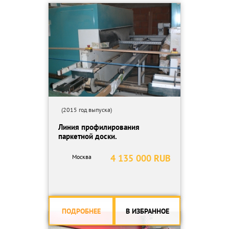
Скорость подачи (бесступенчатая), м/мин: 6-24.
Диаметры шпинделей, мм: 40.
Диаметр фрез наружный, мм:
- первого нижнего шпинделя 110-145,
- правого и левого шпинделей, 110-180,
- первого верхнего шпинделя 110-180,
- второго верхнего шпинделя 110-180,
- второго нижнего шпинделя 110-180.
(2015 год выпуска)
Линия профилирования
Частота вращения шпинделей, об/мин: 6000.
паркетной доски.
Мощность двигателей, кВт:
4 135 000 RUB
Москва
- первого нижнего шпинделя 5,5,
- правого шпинделя 5,5,
- левого шпинделей 5,5,
- первого верхнего шпинделя 7,5,
- второго верхнего шпинделя 7,5,
ПОДРОБНЕЕ
В ИЗБРАННОЕ
- второго нижнего шпинделя 7,5.