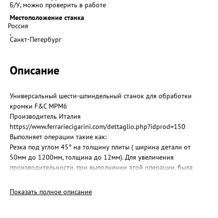
Б/У, можно проверить в работе
Местоположение станка
Россия
,
Санкт-Петербург
Описание
Универсальный шести-шпиндельный станок для обработки
кромки F&C МРМ6
Производитель Италия
https://www.ferrariecigarini.com/dettaglio.php?idprod=150
Выполняет операции такие как:
Резка под углом 45° на толщину плиты ( ширина детали от
50мм до 1200мм, толщина до 12мм). Для увеличения
производительности, при выполнении этой операции, была
произведена модернизация. Второй двигатель был
переустановлен в положение 45°, это позволило снизить
Показать полное описание
нагрузку на двигатель на 50%.
Снятие фаски под углом 45°