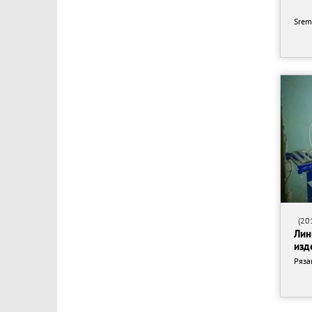
Srem
(201
Лин
изд
Ряза