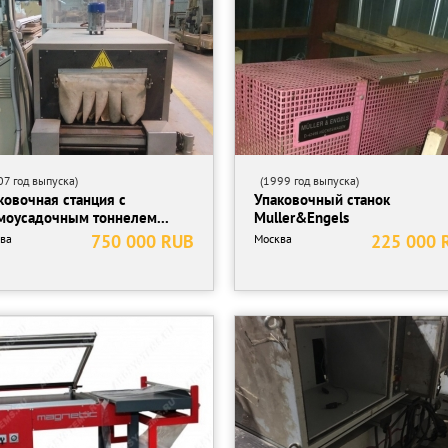
7 год выпуска)
(1999 год выпуска)
ковочная станция с
Упаковочный станок
моусадочным тоннелем...
Muller&Engels
750 000 RUB
225 000 
ва
Москва