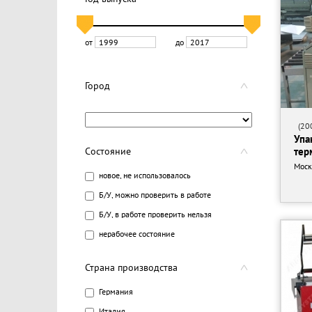
от
до
Город
(200
Упа
Состояние
тер
Моск
новое, не использовалось
Б/У, можно проверить в работе
Б/У, в работе проверить нельзя
нерабочее состояние
Страна производства
Германия
Италия