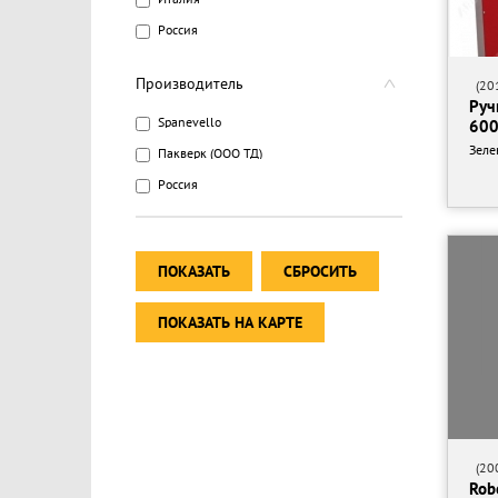
Россия
Производитель
(201
Руч
Spanevello
60
Зеле
Пакверк (ООО ТД)
Россия
ПОКАЗАТЬ
СБРОСИТЬ
ПОКАЗАТЬ НА КАРТЕ
(200
Rob