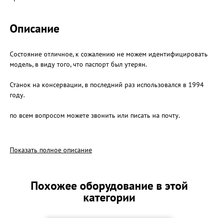
Описание
Состояние отличное, к сожалению не можем идентифицировать
модель, в виду того, что паспорт был утерян.
Станок на консервации, в последний раз использовался в 1994
году.
по всем вопросом можете звонить или писать на почту.
Так же в наличии имеются другие станки:
- вертикально-сверлильный станок 2А125
Показать полное описание
- наждак
- наждак обдирочный
- столярный (фуговальный)
Похожее оборудование в этой
категории
Все станки в рабочем состоянии.
Если заберете все станки оптом цена будет 350 000 за все и