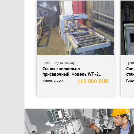
(2008 год выпуска)
(200
Станок сверлильно -
Све
присадочный, модель WT -2...
ста
160 000 RUB
Магнитогорск
Грод