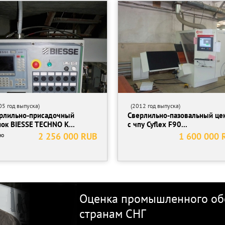
5 год выпуска)
(2012 год выпуска)
рлильно-присадочный
Сверлильно-пазовальный це
нок BIESSE TECHNO K...
с чпу Cyflex F90...
2 256 000 RUB
1 600 000 
но
Оценка промышленного обо
странам СНГ