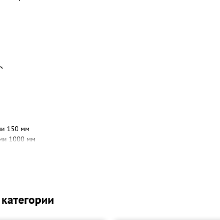
s
ми 150 мм
ми 1000 мм
упп 90 мм
руппы 40 мм
 категории