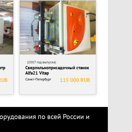
(2007 год выпуска)
нтр
Сверлильноприсадочный станок
Alfa21 Vitap
RUB
115 000 RUB
Санкт-Петербург
рудования по всей России
и