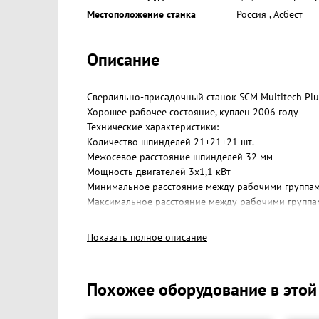
Местоположение станка
Россия
,
Асбест
Описание
Сверлильно-присадочный станок SCM Multitech Plu
Хорошее рабочее состояние, куплен 2006 году
Технические характеристики:
Количество шпинделей 21+21+21 шт.
Межосевое расстояние шпинделей 32 мм
Мощность двигателей 3x1,1 кВт
Минимальное расстояние между рабочими группа
Максимальное расстояние между рабочими группа
Максимальная глубина сверления вертикальных гр
Максимальная высота сверления горизонтальной г
Показать полное описание
Скорость вращения шпинделей 2800 об/мин.
Похожее оборудование в этой