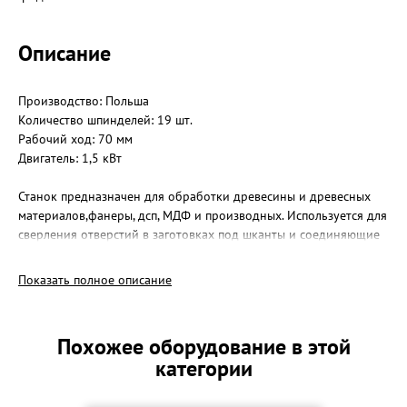
Описание
Производство: Польша
Количество шпинделей: 19 шт.
Рабочий ход: 70 мм
Двигатель: 1,5 кВт
Станок предназначен для обработки древесины и древесных
материалов,фанеры, дсп, МДФ и производных. Используется для
сверления отверстий в заготовках под шканты и соединяющие
метизы (в пласть и в торец)
.
Показать полное описание
Обрабатываемый материал укладывают на стол. Для точных
параметров используются предварительно отрегулированные
направляющие. Цикл работы начинается при нажатии педали.
Похожее оборудование в этой
Сжатый воздух опускает прижимы и осуществляет подачу
категории
шпиндельной головки. По окончании серления, шпиндельная
головка опускается, прижимы поднимаются - цикл обработки
завершен.