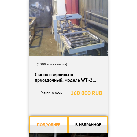
Характеристика :
- простая конструкция,
- для сверления отверстий в плитах, например, под дюбели и
отверстий для петель
- для обработки древесины и древесных материалов, т. е.
фанеры, ДСП, МДФ и производных
- прочные зажимы для исчерпывающего бурения,
- ручной наклон позиции головки.
- 19 шпинделей со сменными правками.
(2008 год выпуска)
Станок сверлильно -
присадочный, модель WT -2...
160 000 RUB
Магнитогорск
ПОДРОБНЕЕ
В ИЗБРАННОЕ