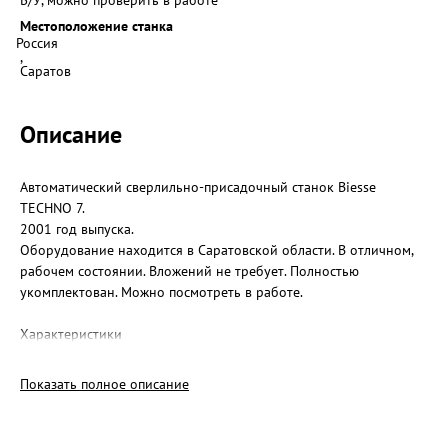
Б/У, можно проверить в работе
Местоположение станка
Россия
,
Саратов
Описание
Автоматический сверлильно-присадочный станок Biesse
TECHNO 7.
2001 год выпуска.
Оборудование находится в Саратовской области. В отличном,
рабочем состоянии. Вложений не требует. Полностью
укомплектован. Можно посмотреть в работе.
Характеристики
Размеры обрабатываемый деталей мин /макс
Рабочая зона по оси Х, мм Мин. 250 макс. 3200
Показать полное описание
Рабочая зона по Y, мм Мин 100 макс 1200
Толщина по оси Z, мм Мин 10 макс 70
Минимальное межосевое расстояние вертикальных