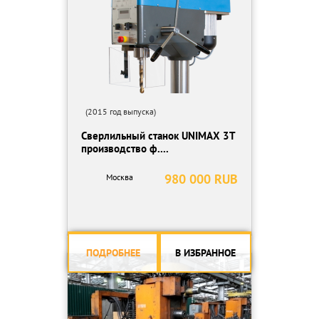
Ширина пазов, мм 14
Число скоростей шпинделя 5
Число оборотов, об/мин 450…4500
Подача при сверлении ручная
Мощность электродвигателя, кВт 0,55
Частота вращения, об/мин. 1500
Напряжение питания, В 380
Габаритные размеры, мм 770 x 370x 950
(2015 год выпуска)
Масса станка, кг не более 120
Сверлильный станок UNIMAX 3T
производство ф....
980 000 RUB
Москва
ПОДРОБНЕЕ
В ИЗБРАННОЕ