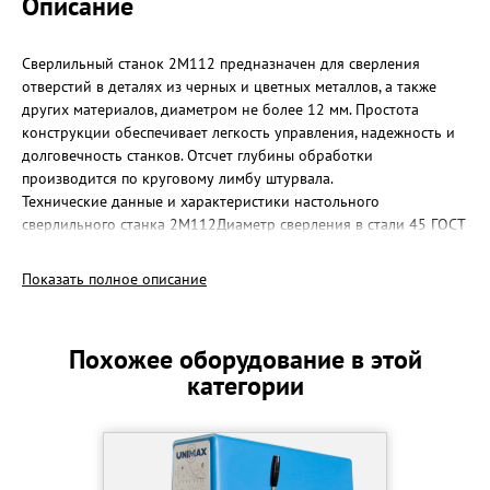
Описание
Сверлильный станок 2М112 предназначен для сверления
отверстий в деталях из черных и цветных металлов, а также
других материалов, диаметром не более 12 мм. Простота
конструкции обеспечивает легкость управления, надежность и
долговечность станков. Отсчет глубины обработки
производится по круговому лимбу штурвала.
Технические данные и характеристики настольного
сверлильного станка 2М112Диаметр сверления в стали 45 ГОСТ
1050-88, мм 12
Вылет шпинделя (расстояние от оси
Показать полное описание
шпинделя до образующей колонны), мм 190
Размер конуса шпинделя наружный по ГОСТ 9953-82 B18
Наибольшее перемещение шпинделя, мм 100
Похожее оборудование в этой
Цена деления лимба, мм 1
категории
Расстояние от торца шпинделя
до рабочей поверхности стола, мм 50…400
Размеры рабочей поверхности стола, мм 200 х 250
Количество Т-образных пазов 3
Расстояние между пазами, мм 50