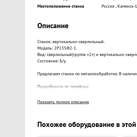
Местоположение станка
Россия
,
Каменск-
Описание
Станок: вертикально-сверлильный.
Модель: 2Р135Ф2-1.
Вид: сверлильный(группа «2») и вертикально-сверл
Состояние: Б/у.
Предлагаем станки по металлообработке. В наличии
Подробности по телефону
+ 7 959 188-11-29 (Роман).
г. Луганск, район Таксопарка.
Показать полное описание
Похожее оборудование в этой