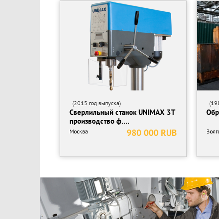
(2015 год выпуска)
(198
Сверлильный станок UNIMAX 3T
Обр
производство ф....
980 000 RUB
Москва
Волг