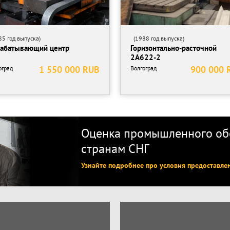
5 год выпуска)
(1988 год выпуска)
абатывающий центр
Горизонтально-расточной
2А622-2
1 550 000 RUB
900 000 
оград
Волгоград
Оценка промышленного обо
странам СНГ
Узнайте подробнее про условия предоставле