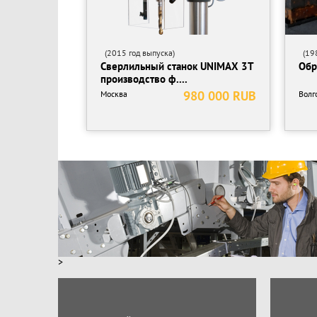
(2015 год выпуска)
(198
Сверлильный станок UNIMAX 3T
Обр
производство ф....
980 000 RUB
Москва
Волг
>