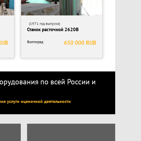
(1971 год выпуска)
Станок расточной 2620В
RUB
650 000 RUB
Волгоград
рудования по всей России
и
ния услуги оценочной деятельности