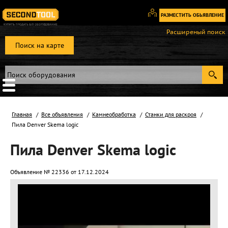
РАЗМЕСТИТЬ ОБЬЯВЛЕНИЕ
Вход
Расширеный поиск
/
Поиск на карте
Регистрация
Главная
Все объявления
Камнеобработка
Станки для раскроя
Пила Denver Skema logic
Пила Denver Skema logic
Объявление № 22336 от 17.12.2024