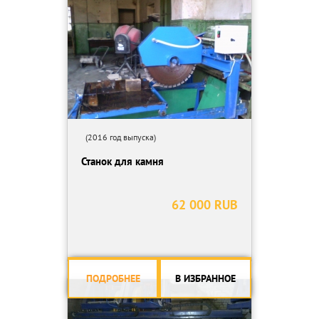
Техничсекие характеристики:
Вес: 1540 кг.
Размеры станка: 2400 x 1450 x 740 мм.
Мощность мотора подачи: 2,2 ЛС.
Скорость транспортёра: 2 – 44 м/мин.
Высота пропила: 110 мм.
Длина шпинделя: 300 мм.
Мощность мотора: 50 кВт.
Год выпуска 1978
(2016 год выпуска)
Станок для камня
62 000 RUB
ПОДРОБНЕЕ
В ИЗБРАННОЕ