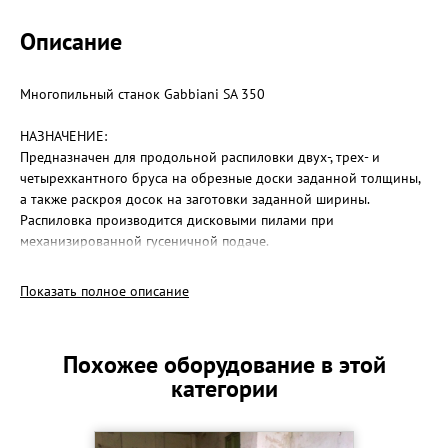
Описание
Многопильный станок Gabbiani SA 350
НАЗНАЧЕНИЕ:
Предназначен для продольной распиловки двух-, трех- и
четырехкантного бруса на обрезные доски заданной толщины,
а также раскроя досок на заготовки заданной ширины.
Распиловка производится дисковыми пилами при
механизированной гусеничной подаче.
Состояние отличное.
Показать полное описание
ОБЛАСТЬ ПРИМЕНЕНИЯ:
Применяется для получения высококачественных
Похожее оборудование в этой
пиломатериалов на предприятиях и в цехах для производству
категории
пиломатериалов, производства столярно-строительных изделий
и других деревообрабатывающих производств.