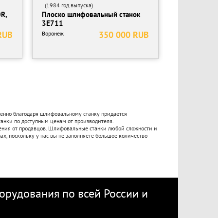
(1984 год выпуска)
R,
Плоско шлифовальный станок
3Е711
RUB
350 000 RUB
Воронеж
енно благодаря шлифовальному станку придается
анки по доступным ценам от производителя.
ожения от продавцов. Шлифовальные станки любой сложности и
ах, поскольку у нас вы не заполняете большое количество
рудования по всей России
и