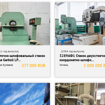
1 год выпуска)
(1984 год выпуска)
точно-шлифовальный станок
3289АФ1 Станок двухстоеч
a Garboli LP...
координатно-шлифо...
377 000 RUB
3 000 000 
ая Купавна
Усмань