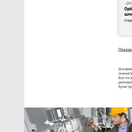
(202
Орб
шли
Стар
Показа
Шлифовк
окончат
Все что 
размеров
бумаг пр