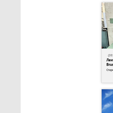
(201
Лен
Brus
Стар