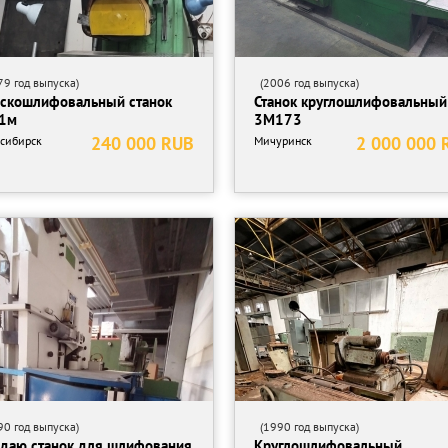
9 год выпуска)
(2006 год выпуска)
скошлифовальный станок
Станок круглошлифовальный
1м
3М173
240 000 RUB
2 000 000 
сибирск
Мичуринск
0 год выпуска)
(1990 год выпуска)
даю станок для шлифования
Круглошлифовальный