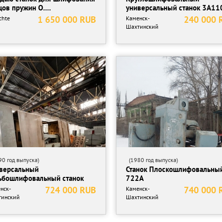
цов пружин O....
универсальный станок 3А11
1 650 000 RUB
240 000 
chte
Каменск-
Шахтинский
0 год выпуска)
(1980 год выпуска)
версальный
Станок Плоскошлифовальны
ьбошлифовальный станок
722А
22...
724 000 RUB
740 000 
нск-
Каменск-
тинский
Шахтинский