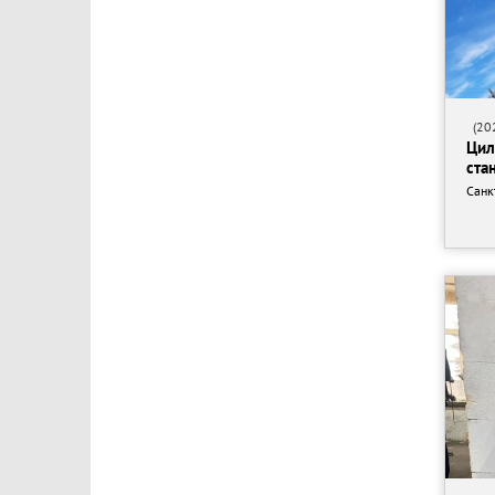
(202
Цил
ста
Санк