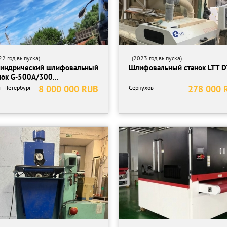
2 год выпуска)
(2023 год выпуска)
индрический шлифовальный
Шлифовальный станок LTT D
нок G-500A/300...
8 000 000 RUB
278 000 
т-Петербург
Серпухов