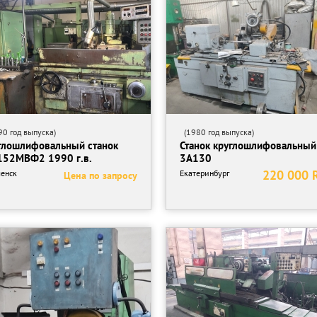
0 год выпуска)
(1980 год выпуска)
глошлифовальный станок
Станок круглошлифовальный
52МВФ2 1990 г.в.
3А130
220 000 
енск
Екатеринбург
Цена по запросу