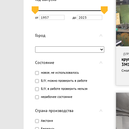
от
до
Город
(199
кру
Состояние
3М1
Смол
новое, не использовалось
Б/У, можно проверить в работе
Б/У, в работе проверить нельзя
нерабочее состояние
Страна производства
Австрия
Беларусь