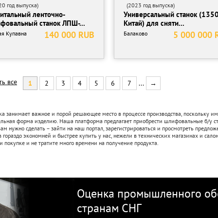
0 год выпуска)
(2023 год выпуска)
итальный ленточно-
Универсальный станок (1350
фовальный станок ЛПШ-...
Китай) для сняти...
140 000 RUB
5 000 000 
ая Купавна
Балаково
ть все
1
2
3
4
5
6
7
...
→
а занимает важное и порой решающее место в процессе производства, поскольку им
ельная форма изделию. Наша платформа предлагает приобрести шлифовальные б/у ст
вам нужно сделать – зайти на наш портал, зарегистрироваться и просмотреть предл
 гораздо экономней и быстрее купить у нас, нежели в технических магазинах и салон
и покупке и не тратите много времени на получение продукта.
Оценка промышленного обо
странам СНГ