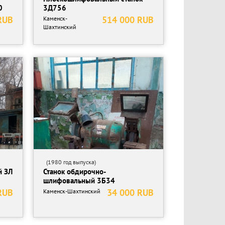
0
3Д756
RUB
514 000 RUB
Каменск-
Шахтинский
(1980 год выпуска)
й ЗЛ
Станок обдирочно-
шлифовальный 3Б34
RUB
34 000 RUB
Каменск-Шахтинский