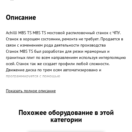
Описание
Achilli MBS TS MBS TS мостовой распиловочный станок с ЧПУ.
Станок в хорошем состоянии, ремонта не требует. Продается в
связи с изменением рода деятельности производства
Станок MBS TS был разработан для резки мраморных и
гранитных плит по всем направлениям используя интерполяцию
осей. Станок так же создает профили любой сложности.
Движение диска по трем осям автоматизировано и
программируется с помощью
сенсорного дисплея и ЧПУ блока. Для обеспечения прочности
конструкции и точности реза рабочий стол зафиксирован
Показать полное описание
стационарно, главный электродвигатель установлен на мосту и
передвигается точно по заданным параметрам Точные данные
имеются в паспорте станка, при надобности могу выслать
Похожее оборудование в этой
категории
Если у Вас возникнут вопросы, можете позвонить по
указанному номеру в любое время.
С реальным покупателем возможен хороший торг!