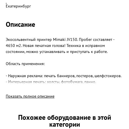
,
Екатеринбург
Описание
Экосольвентный принтер Mimaki JV150. Пробег составляет -
4650 м2. Новая печатная голова! Техника в исправном
состоянии, можно устанавливать и приступать к работе.
Область применения:
- Наружная реклама: печать баннеров, постеров, шелфстокеров.
- Интерьерная печать: холсты, фотобумага, панно.
- Автостайлинг: печать на самоклеящихся плёнках для оклейки
автомобилей.
Показать полное описание
Стоимость оборудования 500 000 руб. (без НДС). Есть
возможность выставить по счету.
Похожее оборудование в этой
категории