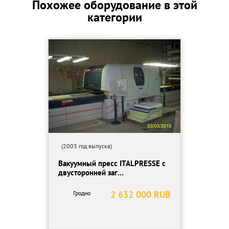
Похожее оборудование в этой
категории
Мощность 40кВт
Возможность работы на 5 ступенях
Выходной ток 4,6 А
1-я ступень 9,6 кВт
2-я ступень 14,4 кВт
3-я ступень 19,2 кВт
4-я ступень 24,0 кВт
5-я ступень 28,8 кВт
Частота на выходе 4-8 Мгц
Габариты 900 х 1100 х 1800 мм
Вес 640 кг
Пресс гидравлический ОПО 82
(2003 год выпуска)
Вакуумный пресс ITALPRESSE с
Станок применяется для формирования различных деталей из
двусторонней заг...
резины, дерева, МДФ и металла методом прессования.
2 632 000 RUB
Гродно
Имеется возможность подключения подогрева прессформ