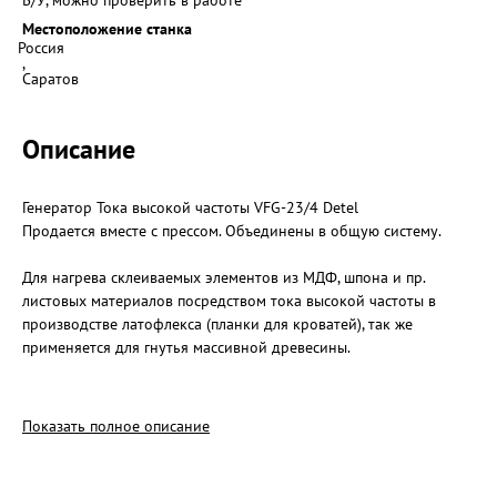
Б/У, можно проверить в работе
Местоположение станка
Россия
,
Саратов
Описание
Генератор Тока высокой частоты VFG-23/4 Detel
Продается вместе с прессом. Объединены в общую систему.
Для нагрева склеиваемых элементов из МДФ, шпона и пр.
листовых материалов посредством тока высокой частоты в
производстве латофлекса (планки для кроватей), так же
применяется для гнутья массивной древесины.
Мощность,кВт 40
Кол-во выходов (подключений) 2
Показать полное описание
Кол-во ступеней регулировки 5
Выходной ток, А 4,6
Частота на выходе, мГц 4-8