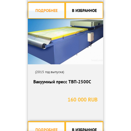
Усилие 76 т
Расстояние между плитами 1000 мм
ПОДРОБНЕЕ
В ИЗБРАННОЕ
Размеры стола 1400х650 мм
Ход поршня 600
Оборудование находится в Саратовской области. В рабочем
состоянии. В отличном, рабочем состоянии. Вложений не
требует. Полностью укомплектован. Можно посмотреть в
работе.
(2015 год выпуска)
Вакуумный пресс ТВП-2500С
160 000 RUB
ПОДРОБНЕЕ
В ИЗБРАННОЕ