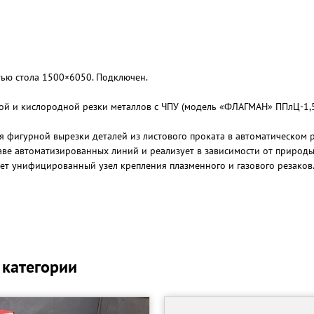
тью столa 1500×6050. Подключен.
й и кислородной резки металлов с ЧПУ (модель «ФЛАГМАН» ППлЦ-1,5
фигурной вырезки деталей из листового прокатa в автоматическом р
таве автоматизированных линий и реализует в зависимости от природ
ет унифицированный узел крепления плазменного и газового резаков
р обеспечивает возможность с пульта оператора производить ручн
 категории