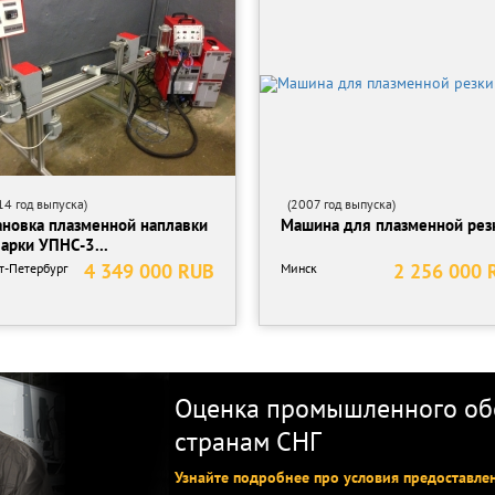
4 год выпуска)
(2007 год выпуска)
ановка плазменной наплавки
Машина для плазменной рез
варки УПНС-3...
4 349 000 RUB
2 256 000 
т-Петербург
Минск
Оценка промышленного обо
странам СНГ
Узнайте подробнее про условия предоставле