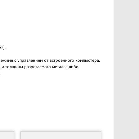
»).
ежиме с управлением от встроенного компьютера.
ы и толщины разрезаемого металла либо
.
ое программирование деталей произвольной формы