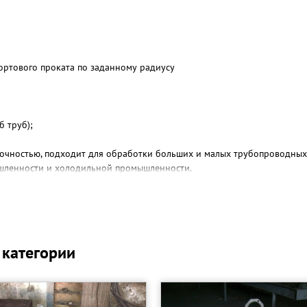
ортового проката по заданному радиусу
б труб);
точностью, подходит для обработки больших и малых трубопроводных
шленности и холодильной промышленности.
 категории
итания;