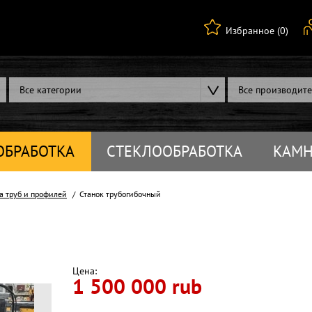
Избранное (0)
Все категории
Все производит
ОБРАБОТКА
СТЕКЛООБРАБОТКА
КАМН
а труб и профилей
Станок трубогибочный
Цена:
1 500 000 rub