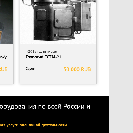
(2015 год выпуска)
 б/у
Трубогиб ГСТМ-21
RUB
30 000 RUB
Саров
рудования по всей России
и
ния услуги оценочной деятельности