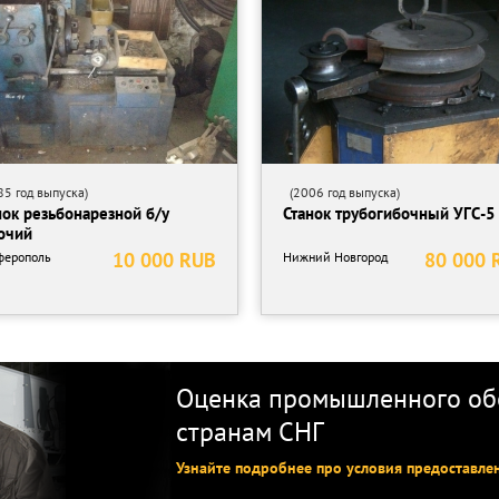
5 год выпуска)
(2006 год выпуска)
нок резьбонарезной б/у
Станок трубогибочный УГС-5
очий
10 000 RUB
80 000 
ферополь
Нижний Новгород
Оценка промышленного обо
странам СНГ
Узнайте подробнее про условия предоставле