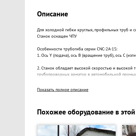
Описание
Для холодной гибки круглых, профильных труб и с
Станок оснащен ЧПУ
Особенности трубогиба серии CNC-2A-1S:
1. Ось Y (подача), ось B (вращение труб), ось C (изги
2. Станок обладает высокой скоростью и высокой 
трубопроводных арматур в автомобильной промы
Станок с ЧПУ, имеет расширенные функции:
Показать полное описание
-Компенсация пружинения при изгибе;
-Быстрый гиб;
-Сигнализация ошибок;
Похожее оборудование в этой
-Самодиагностика;
-Сохранение задания в памяти после выключения п
-Защита безопасности;
-Защита от перегрузок.