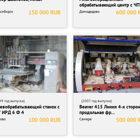
обрабатывающий центр с ЧПУ
150 000 RUB
600 000 
сибирск
Домодедово
9 год выпуска)
(2007 год выпуска)
евобрабатывающий станок с
Beaver 415 Линия 4-х сторо
 ИРД 6 Ф 4
продольная фр...
100 000 RUB
500 000 
ово
Самара