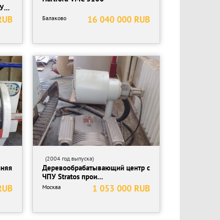
...
RUB
16 040 000 RUB
Балаково
(2004 год выпуска)
нняя
Деревообрабатывающий центр с
ЧПУ Stratos прои...
RUB
1 053 000 RUB
Москва