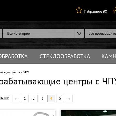
Избранное (0)
Все категории
Все производит
ОБРАБОТКА
СТЕКЛООБРАБОТКА
КАМН
ающие центры с ЧПУ
рабатывающие центры с ЧП
ть все
←
1
2
3
4
5
→