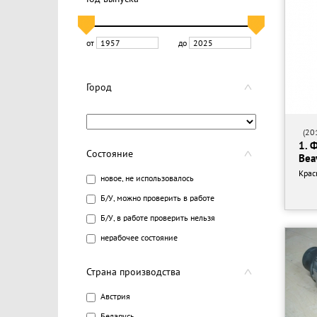
от
до
Город
(201
1. 
Состояние
Bea
Крас
новое, не использовалось
Б/У, можно проверить в работе
Б/У, в работе проверить нельзя
нерабочее состояние
Страна производства
Австрия
Беларусь