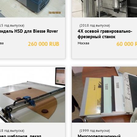
5 год выпуска)
(2018 год выпуска)
ндель HSD для Biesse Rover
4Х осевой гравировально-
фрезерный станок
260 000 RUB
60 000 
ва
Москва
8 год выпуска)
(1999 год выпуска)
нер шаблонов, лекал
Многооперационный