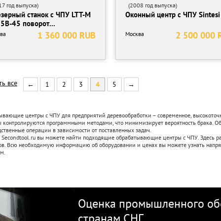
7 год выпуска)
(2008 год выпуска)
зерный станок с ЧПУ LTT-M
Оконный центр с ЧПУ Sintesi
5B-45 поворот...
1 360 000 RUB
2 500 000 
ва
Москва
ть все
←
1
2
3
4
5
→
ывающие центры с ЧПУ для предприятий деревообработки – современное, высокоточн
ы контролируются программными методами, что минимизирует вероятность брака. О
ственные операции в зависимости от поставленных задач.
е Secondtool.ru вы можете найти подходящие обрабатывающие центры с ЧПУ. Здесь 
ов. Всю необходимую информацию об оборудовании и ценах вы можете узнать напрям
м.
Оценка промышленного обо
странам СНГ