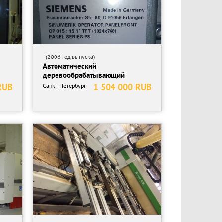
(2006 год выпуска)
Автоматический
деревообрабатывающий
фрезерный...
RUB
1 504 000 RUB
Санкт-Петербург