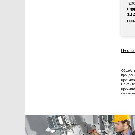
(201
RIKUTEC
Фре
132
Roundtec
Моск
SCHELLING
SCM
SCM Group
Показа
SICAR
Sahinler Metal
Tema
Обрабат
процесс
Timesavers Intenational B.V.
производ
На сайт
VANGUARD
продавц
Viet
контакта
Volter Tech
WANLONG
WEEKE
WINNERSTECH MACHINERY CO., LTD.
WS