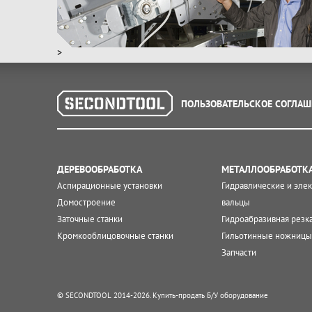
Walter
Wegoma
>
Weihai Boanni
Wood Mizer
master PROFF
ПОЛЬЗОВАТЕЛЬСКОЕ СОГЛАШ
Бакаут (ООО ТД)
ВИЗАС, ОАО
ВПК
ДЕРЕВООБРАБОТКА
МЕТАЛЛООБРАБОТК
Гомельский станкостроительный
Аспирационные установки
Гидравлические и эле
завод им. С.М.Кирова
Дмитриевский завод Лесхозмаш,
Домостроение
вальцы
воронеж
Заточные станки
Гидроабразивная резк
Кромкооблицовочные станки
Гильотинные ножницы
Запчасти
© SECONDTOOL 2014-2026. Купить-продать Б/У оборудование