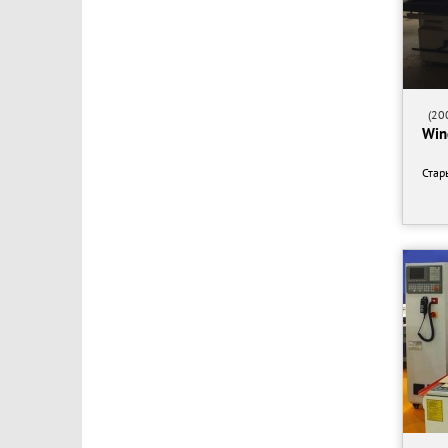
KDT Woodworking Machinery
Kunwoo
LEADERMAC
MG
(200
Win
Maschinenbau
Mirage Machines
Стар
Mitsubishi
MultiCam
Northglass
PROMA
Paul ERNST Maschinenfabrik
Pilous TMG
QCM
RAS
RAVNI Technologies
RBB