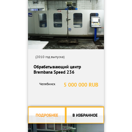
Вес 12,5 кг
Профессиональные Марки Инструмента Европы. Всегда
наличие, выгодные цены в магазине, интернет-магазине:
инструменты Flex, Festool, Mirka, Milwaukee, Eibenstock,
Husqvarna, Bessey, CMT, Dimar, Leigh, Arden.
Официальный дилер
Высокое качество товара. Гарантия
Работаем 24 часа без выходных
Доставка бесплатная по России
(2010 год выпуска)
Обрабатывающий центр
Brembana Speed 236
5 000 000 RUB
Челябинск
ПОДРОБНЕЕ
В ИЗБРАННОЕ