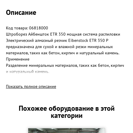
Описание
Код товара: 06818000
Штроборез Айбеншток ETR 350 мощная система распиловки
Электрический алмазный резчик Eibenstock ETR 350 P
предназначена для сухой и влажной резки минеральных
материалов, таких как бетон, кирпич и натуральный камень.
Применение
Разделение минеральных материалов, таких как бетон, кирпич
и натуральный камень.
Прорывы в кладке.
Настенные вырезы, вырезание дверных проемов.
Показать полное описание
Технические данные
Потребляемая мощность 2700 Вт
Номинальное напряжение 230 В
Похожее оборудование в этой
Номинальная скорость 2200 об / мин
категории
Держатель инструмента 25,4 мм
Максимум диаметр диска 350 мм
Максимум глубина резания 130 мм