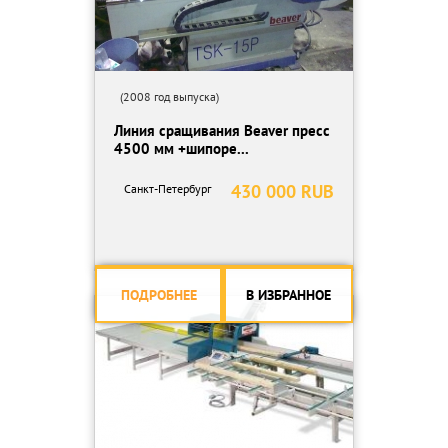
НЕДОРОГО ! ПРАКТИЧНО ! НАДЕЖНО !
ОПТИМАЛЬНАЯ ЛИНИЯ СРАЩИВАНИЯ для средних, мелких и
крупных производств!
(2008 год выпуска)
Линия сращивания Beaver пресс
Так же продаётся много другого оборудования для
4500 мм +шипоре...
деревообработки и мебели.
430 000 RUB
Санкт-Петербург
Пишите на почту круглосуточно!
Звоните с 10.00 до 20.00 время Мск.
ПОДРОБНЕЕ
В ИЗБРАННОЕ