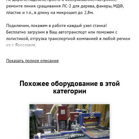
ремонте линия сращивания ЛС-2 для дерева, фанеры, МДФ,
пластик и т.п., в длину на микрошип до 2,8м.
Подключим, покажем в работе каждый узел станка!
Бесплатно загрузим в Ваш автотранспорт или поможем с
логистикой, отгрузка транспортной компанией в любой регион
из г. Ярославля.
Линия состоит из шипорезного станка и пресса
Показать полное описание
Шипорез: ШС2-300:
Толщина заготовок от 20 до 100мм. ; ширина заготовок от 20
до 160мм. , общая ширина пакета заготовок на шипорезной
Похожее оборудование в этой
каретке до 160мм x 2шт=320мм x 2 площадки., макс.
категории
Установленная мощность 9,7 кВт. Габариты станка -
1900*700*1500 мм. Масса - 600кг.
Гидравлический пресс: ПР-3200:
Размеры готового изделия, мм: макс. длина 2800мм, ширина
20÷160мм, толщина 20÷100мм. Установленная мощность 3,7
кВт. Габариты : 5000*800*1500 мм. Масса : 1500 кг.
Производительность линии (средняя) в смену = 1500 М/п !!!