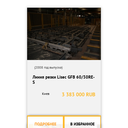
- возможность резки ламинированного стекла
- контрольная панель
- подключение к компьютеру на базе Pentium III
- программа оптимизации резки
- введение в память до 250 изменяемых параметров резки
стекла
- использование монитора и графического интерфейса для
управления режимом резки
- воздушная подушка для перемещения стекла по рабочей
поверхности
Технические характеристики:
(2008 год выпуска)
- Габаритные размеры, мм: 4400x3280x950
Линия резки Lisec GFB 60/30RE-
- Размер рабочей поверхности, мм: 4400x2750
S
- Максимальная линия раскроя, мм: 3700x2600
- Толщина стекла, мм: 2-19
3 383 000 RUB
Киев
- Точность раскроя, мм: 0.1
- Скорость раскроя, м/мин: 120
- Вес, кг: 2500
- Установленная мощность, кВт: 18
ПОДРОБНЕЕ
В ИЗБРАННОЕ