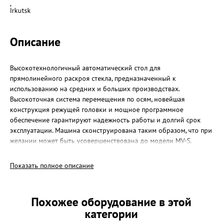
,
Irkutsk
Описание
Высокотехнологичный автоматический стол для
прямолинейного раскроя стекла, предназначенный к
использованию на средних и больших производствах.
Высокоточная система перемещения по осям, новейшая
конструкция режущей головки и мощное программное
обеспечение гарантируют надежность работы и долгий срок
эксплуатации. Машина сконструирована таким образом, что при
желании может быть усовершенствована до модели MV-S.
- движение моста по высокопрецизионным рейкам
- гидравлический наклон стола
Показать полное описание
- автоматическая регулировка давления реза в зависимости от
толщины стекла
- упоры для загрузки стекла
Похожее оборудование в этой
- выдвижные упоры для позиционирования стекла
категории
- рейки для разлома стекла