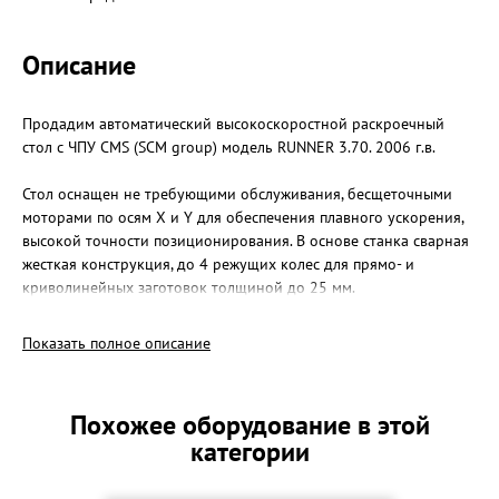
Описание
Продадим автоматический высокоскоростной раскроечный
стол с ЧПУ CMS (SCM group) модель RUNNER 3.70. 2006 г.в.
Стол оснащен не требующими обслуживания, бесщеточными
моторами по осям X и Y для обеспечения плавного ускорения,
высокой точности позиционирования. В основе станка сварная
жесткая конструкция, до 4 режущих колес для прямо- и
криволинейных заготовок толщиной до 25 мм.
Особенности станка:
Автоматический дозатор подачи смазки в зависимости от
Показать полное описание
скорости реза.
Цифровое управления по всем осям.
Скорость реза до 140 м/мин.
Похожее оборудование в этой
Постоянная электронная проверка перпендикулярности реза.
категории
Усиленная рама из нержавеющей стали.
Новая механическая система наклона гарантирующая высокую
точность и долговечность.