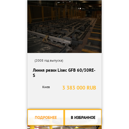
Позиционирование по двум нулевым точкам для раскроя
ламинированных поверхностей
Перемещение по осям X и Y по принципу шестерня/зубчатая
рейка.
Управление станом включает:
Отдельно стоящий пульт управления с встроенным
промышленным ПК.
Предустановленный DXF постпроцессор для автоматического
импорта и последующей обработки карт раскроя из
конструкторской программы Заказчика.
(2008 год выпуска)
Визуализацию инструмента.
Линия резки Lisec GFB 60/30RE-
2-ух мерный редактор кроя.
S
Программу самодиагностики на предмет ошибок.
Программу для расчета времени цикла и затрат на каждую
3 383 000 RUB
Киев
операцию.
Технические характеристики:
Пути перемещения по осям:
X 4500 мм
Y 2600 мм
ПОДРОБНЕЕ
В ИЗБРАННОЕ
С 360°
Скорости перемещения по осям: