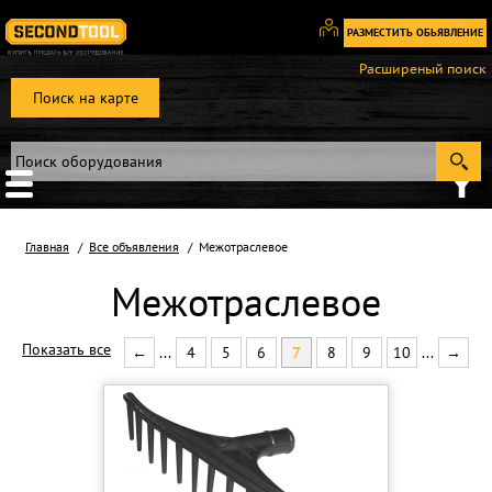
РАЗМЕСТИТЬ ОБЬЯВЛЕНИЕ
Вход
Расширеный поиск
/
Поиск на карте
Регистрация
Главная
Все объявления
Межотраслевое
Межотраслевое
Показать все
←
...
4
5
6
7
8
9
10
...
→