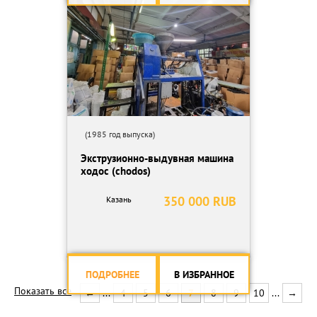
(1985 год выпуска)
Экструзионно-выдувная машина
ходос (chodos)
350 000 RUB
Казань
ПОДРОБНЕЕ
В ИЗБРАННОЕ
Показать все
←
...
4
5
6
7
8
9
10
...
→