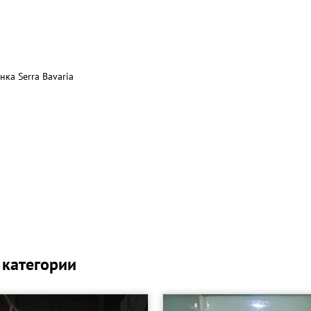
ка Serra Bavaria
ли 78°.
 категории