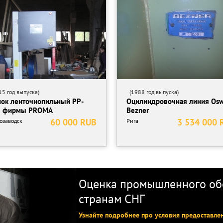
Вт)
5 год выпуска)
(1988 год выпуска)
нок ленточнопильный PP-
Оцилиндровочная линия Osw
идравлика.
0 фирмы PROMA
Bezner
60 000 RUB
3 534 000 
озаводск
Рига
Оценка промышленного обо
странам СНГ
Узнайте подробнее про условия предоставле