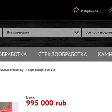
Избранное (0)
Все категории
Все производит
ОБРАБОТКА
СТЕКЛООБРАБОТКА
КАМН
ильные станки б/у
Сера Бавария SE 135
Цена:
995 000 rub