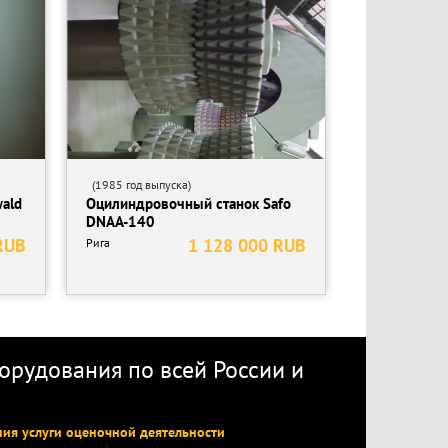
(1985 год выпуска)
ald
Оцилиндровочный станок Safo
DNAA-140
RUB
1 128 000 RUB
Рига
рудования по всей России
и
ния услуги оценочной деятельности