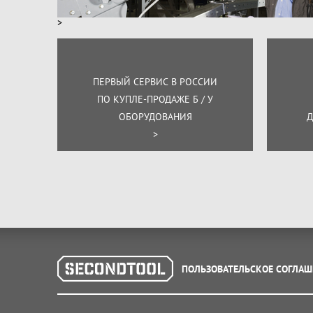
Мобильный станок - без крыльев и светооснащения
>
электронная линейка- микрон 6-1 шт.
окорочная фреза-1 шт.
ПЕРВЫЙ СЕРВИС В РОССИИ
бесступенчатая продольная подача,
ПО КУПЛЕ-ПРОДАЖЕ Б / У
ОБОРУДОВАНИЯ
Д
2-х скоростная вертикальная подача,
>
ящик для сбора опилок-1 шт.,
кантователь - 2 шт.,
нивелир с зажимами - 2 шт.,
валец для продольного перемещения - 1 шт.,
ПОЛЬЗОВАТЕЛЬСКОЕ СОГЛАШ
упоры бревна - 3 шт.,
подъёмник бревна - 2 шт.