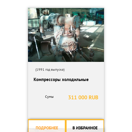
Беспрерывно, в течение суток, работающие компрессоры серии
Opus вырабатывают больше сжатого воздуха, потребляя при
этом меньше энергии не требуя дополнительного
обслуживания.
Преимущества
- регламент замены элемента муфты 3 года (30000) часов
работы;
- установка изготовлена в соответствии со стандартами СЕ;
- компактная конструкция для установки возле стены,
эксплуатация и обслуживание производятся с одной стороны;
(1991 год выпуска)
- компрессор готов к подключению и эксплуатации, снабжен
Компрессоры холодильные
всем необходимым охлаждающим, управляющим и
мониторинговым оборудованием;
- виброизоляционный герметичный корпус, не требующий
311 000 RUB
Сумы
специальной подготовки фундамента;
- компрессорная компоновка изолирована от корпуса на случай
вибрации;
- шумопоглощающий кожух с грязеотталкивающей обшивкой и
система контроля охлаждения обеспечивают чрезвычайно
ПОДРОБНЕЕ
В ИЗБРАННОЕ
низкий уровень шума;