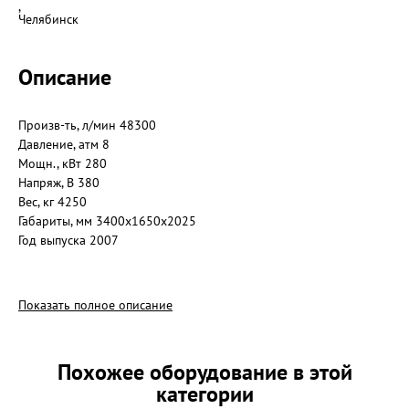
,
Челябинск
Описание
Произв-ть, л/мин 48300
Давление, атм 8
Мощн., кВт 280
Напряж, В 380
Вес, кг 4250
Габариты, мм 3400х1650х2025
Год выпуска 2007
Прямой привод
Показать полное описание
КПД данного привода составляет 99.95% и, следовательно, он
намного выше, чем у традиционных способов передачи
(клиноременная – дополнительная нагрузка натяжения ремня
Похожее оборудование в этой
на подшипники качения и шестеренчатая - дополнительный
категории
редуктор и увеличение инерционных нагрузок и ударов).