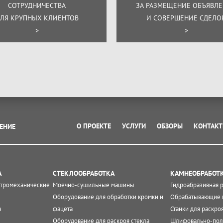
СОТРУДНИЧЕСТВА
ЗА РАЗМЕЩЕНИЕ ОБЪЯВЛ
ЛЯ КРУПНЫХ КЛИЕНТОВ
И СОВЕРШЕНИЕ СДЕЛО
>
>
О ПРОЕКТЕ
УСЛУГИ
ОБЗОРЫ
КОНТАК
ЕНИЕ
А
СТЕКЛООБРАБОТКА
КАМНЕОБРАБОТ
ктромеханические
Моечно-сушильные машины
Гидроабразивная 
Оборудование для обработки кромки и
Обрабатывающие 
а
фацета
Станки для раскро
Оборудование для раскроя стекла
Шлифовально-пол