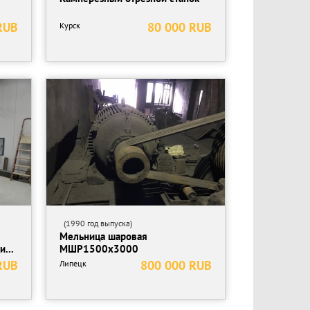
RUB
80 000 RUB
Курск
(1990 год выпуска)
Мельница шаровая
...
МШР1500х3000
RUB
800 000 RUB
Липецк