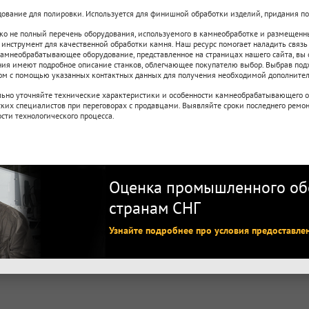
ование для полировки. Используется для финишной обработки изделий, придания по
ко не полный перечень оборудования, используемого в камнеобработке и размещенны
 инструмент для качественной обработки камня. Наш ресурс помогает наладить связ
камнеобрабатывающее оборудование, представленное на страницах нашего сайта, вы
ия имеют подробное описание станков, облегчающее покупателю выбор. Выбрав подх
ом с помощью указанных контактных данных для получения необходимой дополните
льно уточняйте технические характеристики и особенности камнеобрабатывающего о
ких специалистов при переговорах с продавцами. Выявляйте сроки последнего ремо
сти технологического процесса.
Оценка промышленного обо
странам СНГ
Узнайте подробнее про условия предоставле