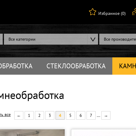
Избранное (0)
Все категории
Все производит
ОБРАБОТКА
СТЕКЛООБРАБОТКА
КАМН
мнеобработка
ть все
←
1
2
3
4
5
6
7
...
→