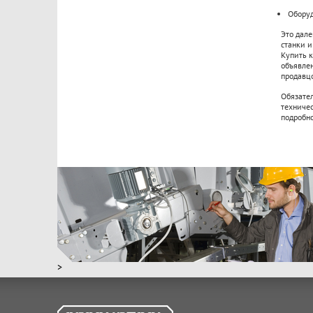
Оборуд
Это дале
станки и
Купить 
объявлен
продавц
Обязате
техничес
подробно
>