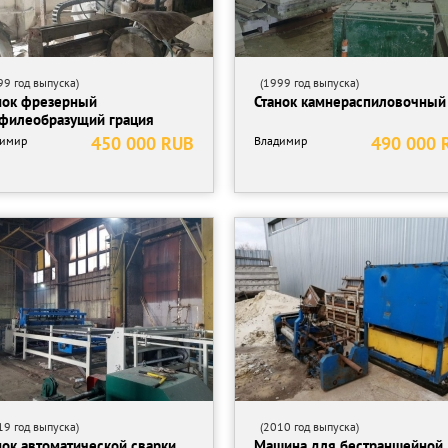
9 год выпуска)
(1999 год выпуска)
нок фрезерный
Станок камнераспиловочный
филеобразущий грация
450 000 RUB
490 000 
димир
Владимир
9 год выпуска)
(2010 год выпуска)
нок автоматической сварки
Машина для бестраншейной