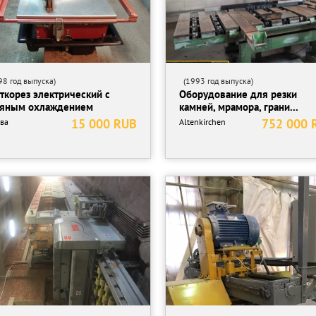
8 год выпуска)
(1993 год выпуска)
ткорез электрический с
Оборудование для резки
яным охлаждением
камней, мрамора, грани...
15 000 RUB
752 000 
ва
Altenkirchen