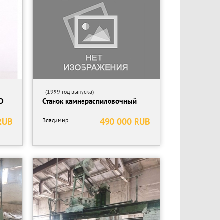
(1999 год выпуска)
3D
Станок камнераспиловочный
RUB
490 000 RUB
Владимир