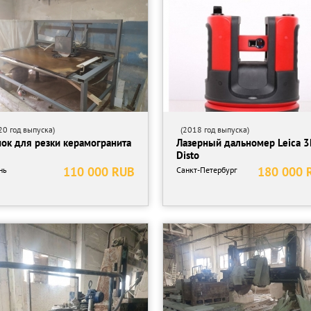
0 год выпуска)
(2018 год выпуска)
нок для резки керамогранита
Лазерный дальномер Leica 
Disto
110 000 RUB
180 000 
нь
Санкт-Петербург