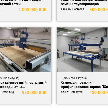
дочной сетки
замены трубопроводов
2 000 000 RUB
300 000 
к
Нижний Новгород
0 год выпуска)
(2020 год выпуска)
нок камнерезный портальный
Станок для резки и
хкоординатны...
профилирования торцов "Юни
950 000 RUB
480 000 
 Petersburg
Санкт-Петербург