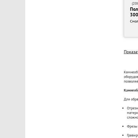
(200
Пол
30
Смол
Показа
Камнеобр
оборудо
позволя
Камнеоб
Для обра
Отрезн
матери
сложно
Фрезы 
Гравир