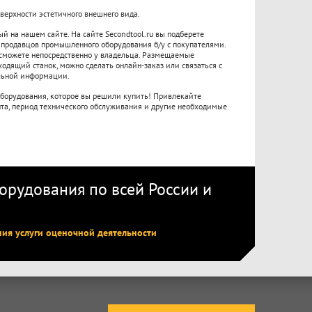
верхности эстетичного внешнего вида.
й на нашем сайте. На сайте Secondtool.ru вы подберете
ь продавцов промышленного оборудования б/у с покупателями.
 сможете непосредственно у владельца. Размещаемые
одящий станок, можно сделать онлайн-заказ или связаться с
льной информации.
борудования, которое вы решили купить! Привлекайте
нта, период технического обслуживания и другие необходимые
рудования по всей России
и
ния услуги оценочной деятельности