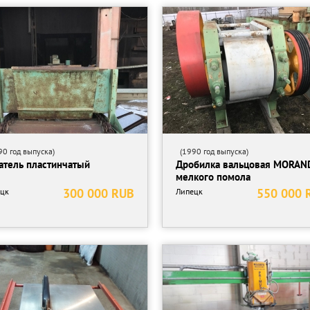
0 год выпуска)
(1990 год выпуска)
атель пластинчатый
Дробилка вальцовая MORAN
мелкого помола
300 000 RUB
550 000 
цк
Липецк