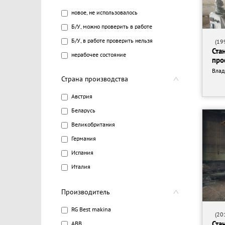
новое, не использовалось
Б/У, можно проверить в работе
Б/У, в работе проверить нельзя
(199
Ста
нерабочее состояние
про
Вла
Страна производства
Австрия
Беларусь
Великобритания
Германия
Испания
Италия
Китай
Производитель
Корея
Польша
RG Best makina
(201
Россия
Ста
ABB