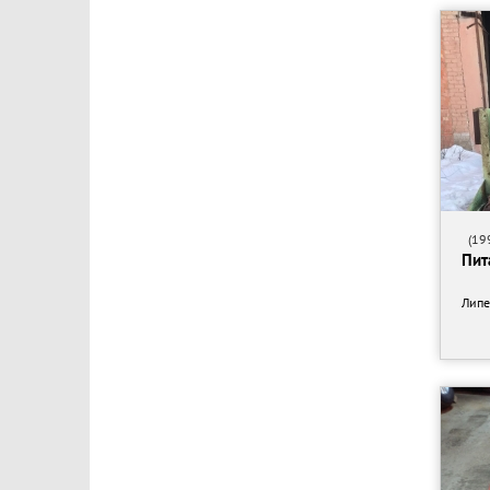
Ferrari&Cigarini
Genius
Holz-her
Intermac
JCF Machinery Co., Ltd.
Liberec
Loedige
(199
MULTICUT
Пит
Makina
Mitsubishi
Липе
Northglass
Nuova Mondial Mec
OMCG
Promasz
QCM
RX