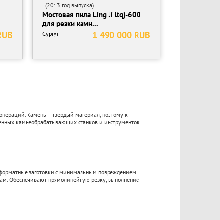
(2013 год выпуска)
Мостовая пила Ling Ji ltqj-600
для резки камн...
RUB
1 490 000 RUB
Сургут
операций. Камень – твердый материал, поэтому к
венных камнеобрабатывающих станков и инструментов
ноформатные заготовки с минимальным повреждением
икам. Обеспечивают прямолинейную резку, выполнение